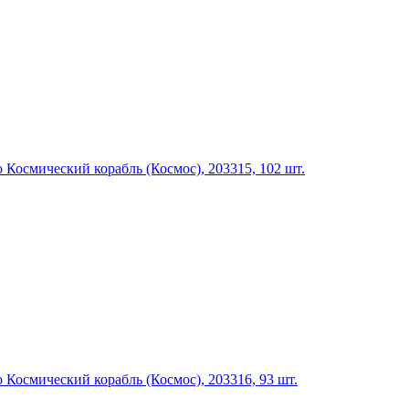
Космический корабль (Космос), 203315, 102 шт.
Космический корабль (Космос), 203316, 93 шт.