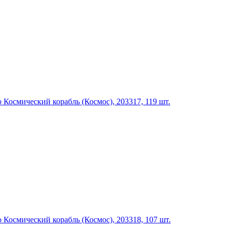
Космический корабль (Космос), 203317, 119 шт.
Космический корабль (Космос), 203318, 107 шт.