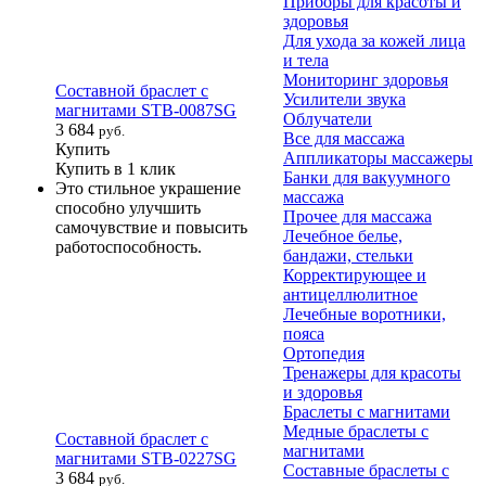
Приборы для красоты и
здоровья
Для ухода за кожей лица
и тела
Мониторинг здоровья
Составной браслет с
Усилители звука
магнитами STB-0087SG
Облучатели
3 684
руб.
Все для массажа
Купить
Аппликаторы массажеры
Купить в 1 клик
Банки для вакуумного
Это стильное украшение
массажа
способно улучшить
Прочее для массажа
самочувствие и повысить
Лечебное белье,
работоспособность.
бандажи, стельки
Корректирующее и
антицеллюлитное
Лечебные воротники,
пояса
Ортопедия
Тренажеры для красоты
и здоровья
Браслеты с магнитами
Медные браслеты с
Составной браслет с
магнитами
магнитами STB-0227SG
Составные браслеты с
3 684
руб.