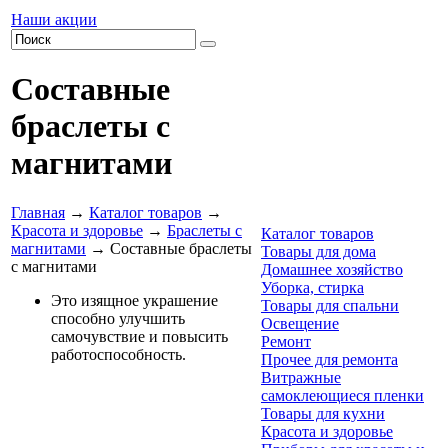
Наши акции
Составные
браслеты с
магнитами
Главная
→
Каталог товаров
→
Красота и здоровье
→
Браслеты с
Каталог товаров
магнитами
→ Составные браслеты
Товары для дома
с магнитами
Домашнее хозяйство
Уборка, стирка
Это изящное украшение
Товары для спальни
способно улучшить
Освещение
самочувствие и повысить
Ремонт
работоспособность.
Прочее для ремонта
Витражные
самоклеющиеся пленки
Товары для кухни
Красота и здоровье