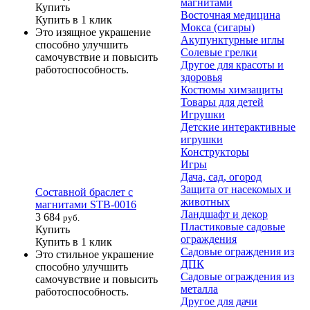
магнитами
Купить
Восточная медицина
Купить в 1 клик
Мокса (сигары)
Это изящное украшение
Акупунктурные иглы
способно улучшить
Солевые грелки
самочувствие и повысить
Другое для красоты и
работоспособность.
здоровья
Костюмы химзащиты
Товары для детей
Игрушки
Детские интерактивные
игрушки
Конструкторы
Игры
Дача, сад, огород
Защита от насекомых и
Составной браслет с
животных
магнитами STB-0016
Ландшафт и декор
3 684
руб.
Пластиковые садовые
Купить
ограждения
Купить в 1 клик
Садовые ограждения из
Это стильное украшение
ДПК
способно улучшить
Садовые ограждения из
самочувствие и повысить
металла
работоспособность.
Другое для дачи