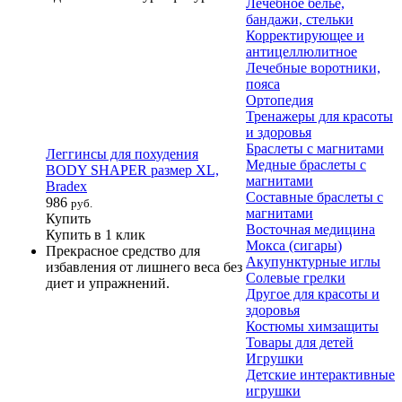
Лечебное белье,
бандажи, стельки
Корректирующее и
антицеллюлитное
Лечебные воротники,
пояса
Ортопедия
Тренажеры для красоты
и здоровья
Браслеты с магнитами
Леггинсы для похудения
Медные браслеты с
BODY SHAPER размер XL,
магнитами
Bradex
Составные браслеты с
986
руб.
магнитами
Купить
Восточная медицина
Купить в 1 клик
Мокса (сигары)
Прекрасное средство для
Акупунктурные иглы
избавления от лишнего веса без
Солевые грелки
диет и упражнений.
Другое для красоты и
здоровья
Костюмы химзащиты
Товары для детей
Игрушки
Детские интерактивные
игрушки