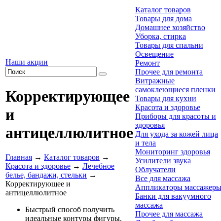
Каталог товаров
Товары для дома
Домашнее хозяйство
Уборка, стирка
Товары для спальни
Освещение
Наши акции
Ремонт
Прочее для ремонта
Витражные
самоклеющиеся пленки
Корректирующее
Товары для кухни
Красота и здоровье
и
Приборы для красоты и
здоровья
антицеллюлитное
Для ухода за кожей лица
и тела
Мониторинг здоровья
Главная
→
Каталог товаров
→
Усилители звука
Красота и здоровье
→
Лечебное
Облучатели
белье, бандажи, стельки
→
Все для массажа
Корректирующее и
Аппликаторы массажер
антицеллюлитное
Банки для вакуумного
массажа
Быстрый способ получить
Прочее для массажа
идеальные контуры фигуры.