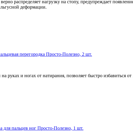
 верно распределяет нагрузку на стопу, предупреждает появлен
альгусной деформации.
пальцевая перегородка Просто-Полезно, 2 шт.
а руках и ногах от натирания, позволяет быстро избавиться от
а для пальцев ног Просто-Полезно, 1 шт.