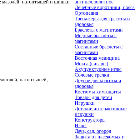
ие мазолей, натоптышей и шишки
антицеллюлитное
Лечебные воротники, пояса
Ортопедия
Тренажеры для красоты и
здоровья
Браслеты с магнитами
Медные браслеты с
магнитами
Составные браслеты с
магнитами
Восточная медицина
Мокса (сигары)
Акупунктурные иглы
Солевые грелки
 мозолей, натоптышей,
Другое для красоты и
здоровья
Костюмы химзащиты
Товары для детей
Игрушки
Детские интерактивные
игрушки
Конструкторы
Игры
Дача, сад, огород
Защита от насекомых и