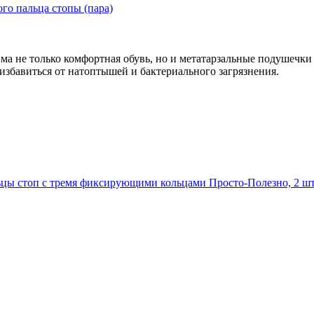
го пальца стопы (пара)
ма не только комфортная обувь, но и метатарзальные подушечки
 избавиться от натоптышей и бактериального загрязнения.
цы стоп с тремя фиксирующими кольцами Просто-Полезно, 2 шт