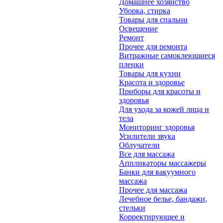
Домашнее хозяйство
Уборка, стирка
Товары для спальни
Освещение
Ремонт
Прочее для ремонта
Витражные самоклеющиеся
пленки
Товары для кухни
Красота и здоровье
Приборы для красоты и
здоровья
Для ухода за кожей лица и
тела
Мониторинг здоровья
Усилители звука
Облучатели
Все для массажа
Аппликаторы массажеры
Банки для вакуумного
массажа
Прочее для массажа
Лечебное белье, бандажи,
стельки
Корректирующее и