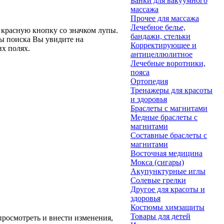
Банки для вакуумного
массажа
Прочее для массажа
Лечебное белье,
 красную кнопку со значком лупы.
бандажи, стельки
ты поиска Вы увидите на
Корректирующее и
их полях.
антицеллюлитное
Лечебные воротники,
пояса
Ортопедия
Тренажеры для красоты
и здоровья
Браслеты с магнитами
Медные браслеты с
магнитами
Составные браслеты с
магнитами
Восточная медицина
Мокса (сигары)
Акупунктурные иглы
Солевые грелки
Другое для красоты и
здоровья
Костюмы химзащиты
Товары для детей
росмотреть и внести изменения,