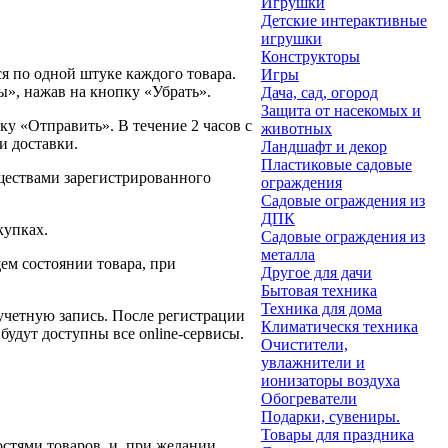
Игрушки
Детские интерактивные
игрушки
Конструкторы
я по одной штуке каждого товара.
Игры
ы», нажав на кнопку «Убрать».
Дача, сад, огород
Защита от насекомых и
ку «Отправить». В течение 2 часов с
животных
и доставки.
Ландшафт и декор
Пластиковые садовые
ществами зарегистрированного
ограждения
Садовые ограждения из
ДПК
купках.
Садовые ограждения из
металла
ем состоянии товара, при
Другое для дачи
Бытовая техника
Техника для дома
учетную запись. После регистрации
Климатическя техника
будут доступны все online-сервисы.
Очистители,
увлажнители и
ионизаторы воздуха
Обогреватели
Подарки, сувениры.
Товары для праздника
тями товаров, и, при желании,