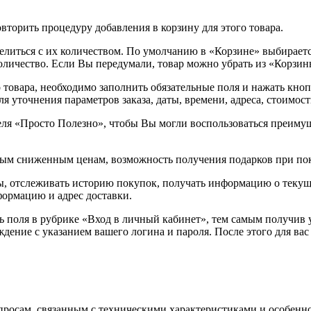
овторить процедуру добавления в корзину для этого товара.
елиться с их количеством. По умолчанию в «Корзине» выбираетс
оличество. Если Вы передумали, товар можно убрать из «Корзин
 товара, необходимо заполнить обязательные поля и нажать кноп
 уточнения параметров заказа, даты, времени, адреса, стоимост
ля «Просто Полезно», чтобы Вы могли воспользоваться преиму
ьным сниженным ценам, возможность получения подарков при по
ы, отслеживать историю покупок, получать информацию о текущ
формацию и адрес доставки.
ть поля в рубрике «Вход в личный кабинет», тем самым получив 
дение с указанием вашего логина и пароля. После этого для вас 
осам, связанным с техническими характеристиками и особеннос