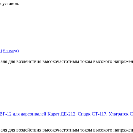
 суставов.
 (Еламед)
валя для воздействия высокочастотным током высокого напряжен
Г-12 для дарсонвалей Карат ДЕ-212, Спарк СТ-117, Ультратек С
валя для воздействия высокочастотным током высокого напряжен