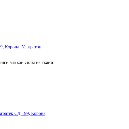
9, Корона, Ультратон
ия и мягкой силы на ткани
тратек СД-199, Корона,