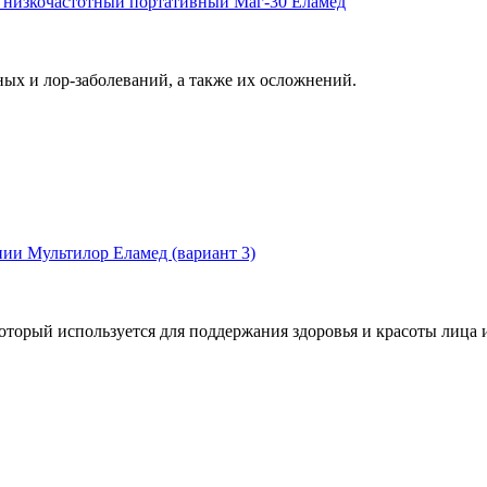
 низкочастотный портативный Маг-30 Еламед
ых и лор-заболеваний, а также их осложнений.
пии Мультилор Еламед (вариант 3)
торый используется для поддержания здоровья и красоты лица и