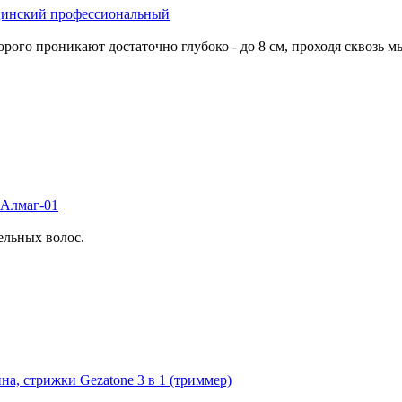
цинский профессиональный
орого проникают достаточно глубоко - до 8 см, проходя сквозь
 Алмаг-01
ельных волос.
а, стрижки Gezatone 3 в 1 (триммер)