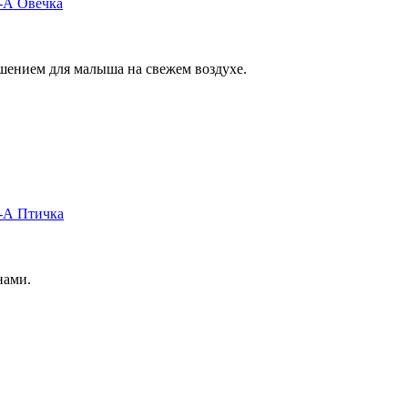
-А Овечка
шением для малыша на свежем воздухе.
6-А Птичка
нами.