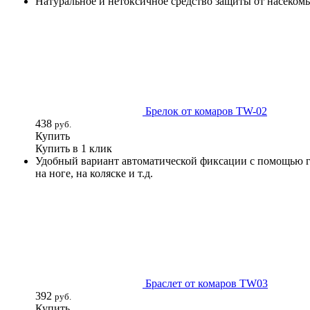
Натуральное и нетоксичное средство защиты от насекомы
Брелок от комаров TW-02
438
руб.
Купить
Купить в 1 клик
Удобный вариант автоматической фиксации с помощью ги
на ноге, на коляске и т.д.
Браслет от комаров TW03
392
руб.
Купить