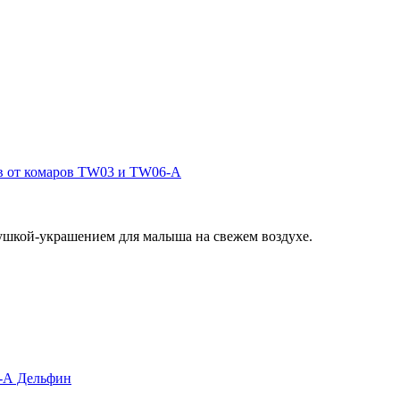
в от комаров TW03 и TW06-А
рушкой-украшением для малыша на свежем воздухе.
6-А Дельфин