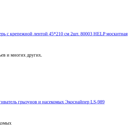
ерь с крепежной лентой 45*210 см 2шт. 80003 HELP москитная
ьев и многих других.
гиватель грызунов и насекомых Экоснайпер LS-989
екомых