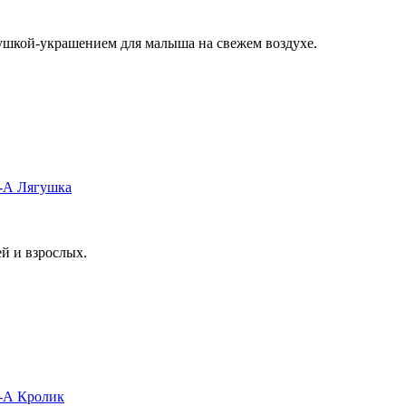
рушкой-украшением для малыша на свежем воздухе.
6-А Лягушка
ей и взрослых.
6-А Кролик