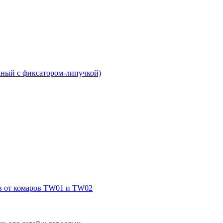
чный с фиксатором-липучкой)
в от комаров TW01 и TW02