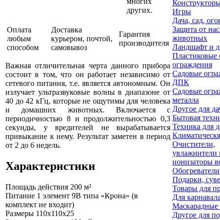
многих
Конструктор
других.
Игры
Дача, сад, ого
Защита от на
Оплата
Доставка
Гарантия
животных
любым
курьером, почтой,
производителя
Ландшафт и д
способом
самовывоз
Пластиковые 
ограждения
Важная отличительная черта данного прибора
Садовые огра
состоит в том, что он работает независимо от
ДПК
сетевого питания, т.е. является автономным. Он
Садовые огра
излучает ультразвуковые волны в диапазоне от
металла
40 до 42 кГц, которые не ощутимы для человека
Другое для да
и домашних животных. Включается с
Бытовая техн
периодичностью 8 и продолжительностью 0,3
Техника для 
секунды, у вредителей не вырабатывается
Климатическя
привыкание к нему. Результат заметен в период
Очистители,
от 2 до 6 недель.
увлажнители 
ионизаторы в
Характеристики
Обогреватели
Подарки, сув
Площадь действия
200 м²
Товары для п
Питание
1 элемент 9В типа «Крона» (в
Для карнавал
комплект не входит)
Маскарадные
Размеры
110x110x25
Другое для п