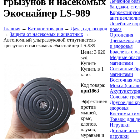
грызунов и насекомых
Лечебное бель
бандажи, сте
Экоснайпер LS-989
Корректирую
антицеллюли
Лечебные вор
Главная
→
Каталог товаров
→
Дача, сад, огород
пояса
→
Защита от насекомых и животных
→
Ортопедия
Автономный ультразвуковой отпугиватель
Тренажеры дл
грызунов и насекомых Экоснайпер LS-989
и здоровья
Браслеты с м
Цена:
3 920
Медные брасл
руб.
магнитами
Купить
Составные бр
Купить в 1
магнитами
клик
Восточная ме
Код товара:
Мокса (сигар
прп1863
Акупунктурн
Солевые грел
Эффективен
Другое для кр
против
здоровья
мышей,
Костюмы хим
крыс,
Товары для д
клопов,
Игрушки
пауков,
Детские инте
муравьев и
игрушки