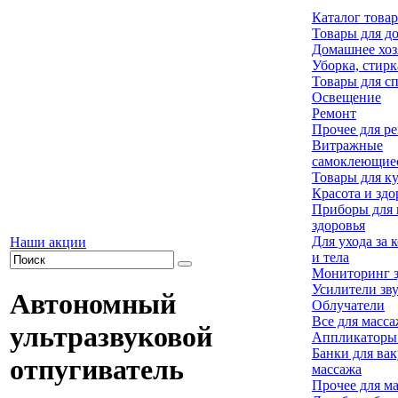
Каталог това
Товары для д
Домашнее хоз
Уборка, стирк
Товары для с
Освещение
Ремонт
Прочее для р
Витражные
самоклеющие
Товары для к
Красота и здо
Приборы для 
здоровья
Для ухода за 
Наши акции
и тела
Мониторинг з
Усилители зв
Автономный
Облучатели
Все для масс
ультразвуковой
Аппликаторы
Банки для ва
отпугиватель
массажа
Прочее для м