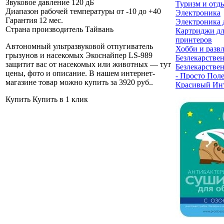
Звуковое давление
120 дБ
Туризм и отд
Диапазон рабочей температуры
от -10 до +40
Электроника
Гарантия
12 мес.
Электроника 
Страна производитель
Тайвань
Картриджи дл
принтеров
Автономный ультразвуковой отпугиватель
Хобби и разв
грызунов и насекомых Экоснайпер LS-989
Безлекарствен
защитит вас от насекомых или животных — тут
Безлекарствен
цены, фото и описание. В нашем интернет-
- Просто Пол
магазине товар можно купить за 3920 руб.
.
Красивый Ин
Купить
Купить в 1 клик