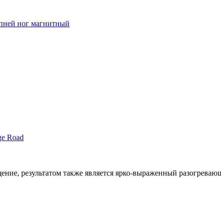
пней ног магнитный
ge Road
ение, результатом также является ярко-выраженный разогрева