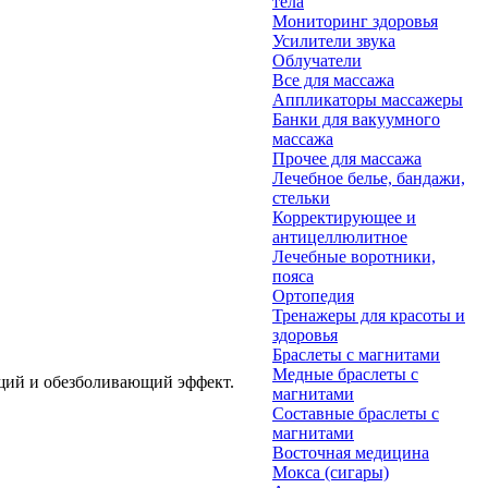
тела
Мониторинг здоровья
Усилители звука
Облучатели
Все для массажа
Аппликаторы массажеры
Банки для вакуумного
массажа
Прочее для массажа
Лечебное белье, бандажи,
стельки
Корректирующее и
антицеллюлитное
Лечебные воротники,
пояса
Ортопедия
Тренажеры для красоты и
здоровья
Браслеты с магнитами
Медные браслеты с
ющий и обезболивающий эффект.
магнитами
Составные браслеты с
магнитами
Восточная медицина
Мокса (сигары)