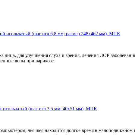
й игольчатый (шаг игл 6,8 мм; размер 248х462 мм), МПК
а лица, для улучшения слуха и зрения, лечения ЛОР-заболевани
ренные вены при варикозе.
 игольчатый (шаг игл 3,5 мм; 40х51 мм), МПК
омпьютером, чья шея находится долгое время в малоподвижном 