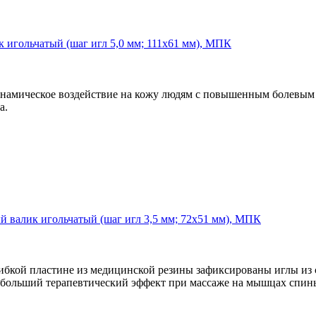
 игольчатый (шаг игл 5,0 мм; 111х61 мм), МПК
намическое воздействие на кожу людям с повышенным болевым п
а.
 валик игольчатый (шаг игл 3,5 мм; 72х51 мм), МПК
ибкой пластине из медицинской резины зафиксированы иглы из 
аибольший терапевтический эффект при массаже на мышцах спин