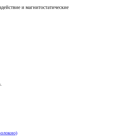
здействие и магнитостатические
.
волокно)