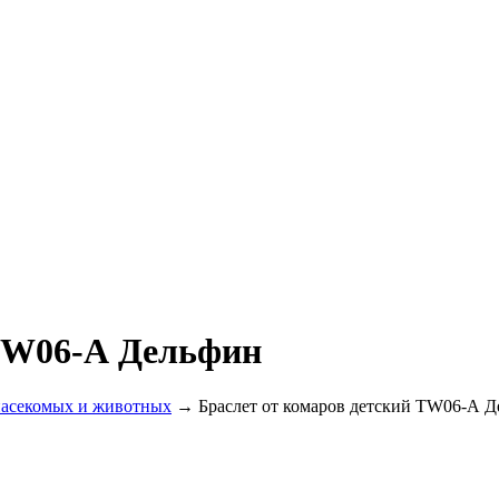
 TW06-А Дельфин
насекомых и животных
→ Браслет от комаров детский TW06-А 