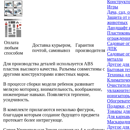
Конструкт
Игры
Дача, сад, 
Защита от 
животных
Ландшафт и
Пластиков
ограждени
Оплата
Садовые ог
Доставка курьером,
Гарантия
любым
ДПК
почтой, самовывоз
производителя
способом
Садовые ог
металла
Для производства деталей используется ABS
Другое для
пластик высокого качества. Разъемы совместимы с
Бытовая те
другими конструкторами известных марок.
Техника дл
Климатичес
В процессе сборки модели ребенок развивает
Очистител
мелкую моторику, внимательность, воображение,
увлажните
инженерные навыки. Появляется терпение,
ионизаторы
усидчивость.
Обогреват
Подарки, с
В комплекте прилагаются несколько фигурок,
Товары для
благодаря которым создание будущего предмета
Для карнав
протекает более интригующе.
Маскарадн
Другое для
Серия Удивительная Земля состоит из 4-х наборов: