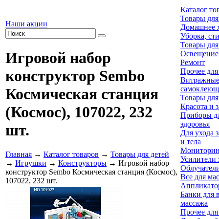
Каталог то
Товары для
Наши акции
Домашнее х
Уборка, ст
Товары для
Игровой набор
Освещение
Ремонт
Прочее для
конструктор Sembo
Витражны
самоклеющ
Космическая станция
Товары для
Красота и 
(Космос), 107022, 232
Приборы дл
здоровья
шт.
Для ухода 
и тела
Мониторин
Главная
→
Каталог товаров
→
Товары для детей
Усилители 
→
Игрушки
→
Конструкторы
→ Игровой набор
Облучател
конструктор Sembo Космическая станция (Космос),
Все для ма
107022, 232 шт.
Аппликато
Банки для 
массажа
Прочее для