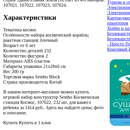
Туризм и о
107021, 107022, 107023, 107024.
Электрони
Электроник
Характеристики
Картриджи
принтеров
Хобби и ра
Тематика
космос
Безлекарст
Особенности набора
космический корабль;
Безлекарст
ракетная станция; блочный
- Просто П
Возраст
от 6 лет
Красивый 
Количество деталей
232
Количество фигурок
2
Материал
ABS пластик
Габариты упаковки
21х28х6 см
Вес
200 гр
Торговая марка
Sembo Block
Страна производитель
Китай
В нашем интернет-магазине можно купить
игровой набор конструктор Sembo Космическая
станция Космос, 107022, 232 шт. для вашего
ребенка за 1414 руб.
. Здесь вы найдете цены, фото
и описание.
Купить
Купить в 1 клик