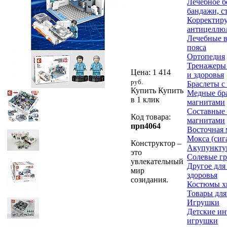
Лечебное б
бандажи, с
Корректир
антицеллю
Лечебные в
пояса
Ортопедия
Тренажеры 
Цена:
1 414
и здоровья
руб.
Браслеты с
Купить
Купить
Медные бра
в 1 клик
магнитами
Составные 
Код товара:
магнитами
прп4064
Восточная
Мокса (сиг
Конструктор –
Акупункту
это
Солевые г
увлекательный
Другое для
мир
здоровья
созидания.
Костюмы х
Товары для
Игрушки
Детские и
игрушки