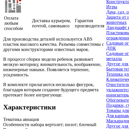
Конструкт
Игры
Дача, сад, 
Защита от 
Оплата
Доставка курьером,
Гарантия
животных
любым
почтой, самовывоз
производителя
Ландшафт и
способом
Пластиков
ограждени
Для производства деталей используется ABS
Садовые ог
пластик высокого качества. Разъемы совместимы с
ДПК
другими конструкторами известных марок.
Садовые ог
металла
В процессе сборки модели ребенок развивает
Другое для
мелкую моторику, внимательность, воображение,
Бытовая те
инженерные навыки. Появляется терпение,
Техника дл
усидчивость.
Климатичес
В комплекте прилагаются несколько фигурок,
Очистител
благодаря которым создание будущего предмета
увлажните
протекает более интригующе.
ионизаторы
Обогреват
Подарки, с
Характеристики
Товары для
Для карнав
Тематика
авиация
Маскарадн
Особенности набора
вертолет; пилот; блочный
Другое для