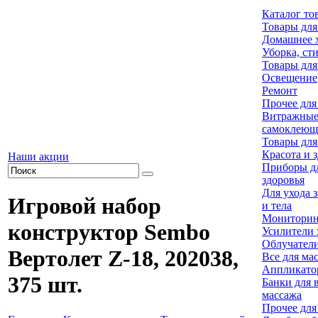
Каталог то
Товары для
Домашнее х
Уборка, ст
Товары для
Освещение
Ремонт
Прочее для
Витражны
самоклеющ
Товары для
Красота и 
Наши акции
Приборы дл
здоровья
Для ухода 
Игровой набор
и тела
Мониторин
конструктор Sembo
Усилители 
Облучател
Вертолет Z-18, 202038,
Все для ма
Аппликато
375 шт.
Банки для 
массажа
Прочее для