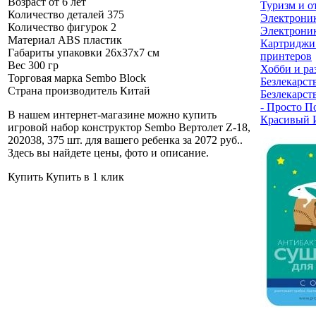
Возраст
от 6 лет
Туризм и о
Количество деталей
375
Электрони
Количество фигурок
2
Электроник
Материал
ABS пластик
Картриджи
Габариты упаковки
26х37х7 см
принтеров
Вес
300 гр
Хобби и ра
Торговая марка
Sembo Block
Безлекарст
Страна производитель
Китай
Безлекарст
- Просто П
В нашем интернет-магазине можно купить
Красивый 
игровой набор конструктор Sembo Вертолет Z-18,
202038, 375 шт. для вашего ребенка за 2072 руб.
.
Здесь вы найдете цены, фото и описание.
Купить
Купить в 1 клик