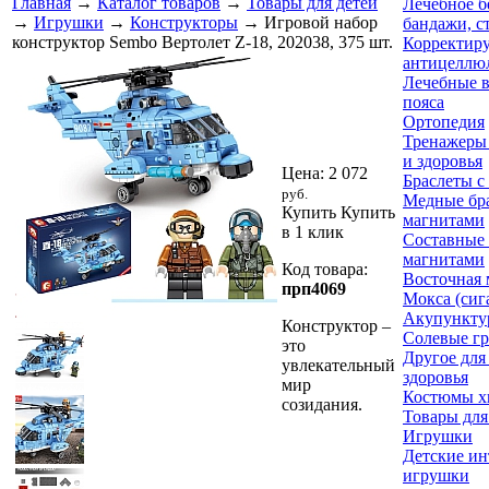
Главная
→
Каталог товаров
→
Товары для детей
Лечебное б
→
Игрушки
→
Конструкторы
→ Игровой набор
бандажи, с
конструктор Sembo Вертолет Z-18, 202038, 375 шт.
Корректир
антицеллю
Лечебные в
пояса
Ортопедия
Тренажеры 
и здоровья
Цена:
2 072
Браслеты с
руб.
Медные бра
Купить
Купить
магнитами
в 1 клик
Составные 
магнитами
Код товара:
Восточная
прп4069
Мокса (сиг
Акупункту
Конструктор –
Солевые г
это
Другое для
увлекательный
здоровья
мир
Костюмы х
созидания.
Товары для
Игрушки
Детские и
игрушки