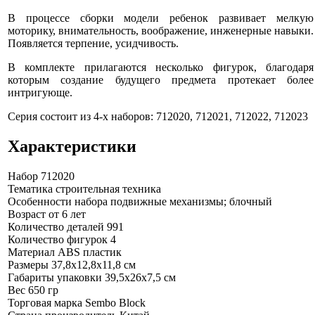
В процессе сборки модели ребенок развивает мелкую
моторику, внимательность, воображение, инженерные навыки.
Появляется терпение, усидчивость.
В комплекте прилагаются несколько фигурок, благодаря
которым создание будущего предмета протекает более
интригующе.
Серия состоит из 4-х наборов: 712020, 712021, 712022, 712023
Характеристики
Набор
712020
Тематика
строительная техника
Особенности набора
подвижные механизмы; блочный
Возраст
от 6 лет
Количество деталей
991
Количество фигурок
4
Материал
ABS пластик
Размеры
37,8х12,8х11,8 см
Габариты упаковки
39,5х26х7,5 см
Вес
650 гр
Торговая марка
Sembo Block