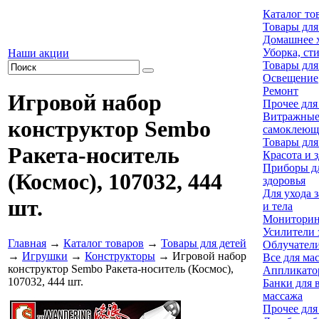
Каталог то
Товары для
Домашнее х
Уборка, ст
Наши акции
Товары для
Освещение
Ремонт
Игровой набор
Прочее для
Витражны
конструктор Sembo
самоклеющ
Товары для
Ракета-носитель
Красота и 
Приборы дл
(Космос), 107032, 444
здоровья
Для ухода 
шт.
и тела
Мониторин
Усилители 
Главная
→
Каталог товаров
→
Товары для детей
Облучател
→
Игрушки
→
Конструкторы
→ Игровой набор
Все для ма
конструктор Sembo Ракета-носитель (Космос),
Аппликато
107032, 444 шт.
Банки для 
массажа
Прочее для