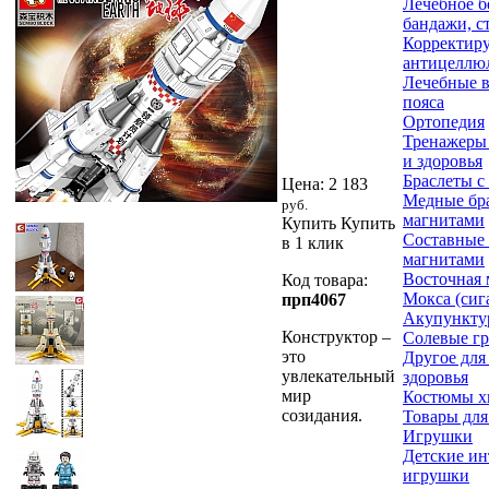
Лечебное б
бандажи, с
Корректир
антицеллю
Лечебные в
пояса
Ортопедия
Тренажеры 
и здоровья
Браслеты с
Цена:
2 183
Медные бра
руб.
магнитами
Купить
Купить
Составные 
в 1 клик
магнитами
Восточная
Код товара:
Мокса (сиг
прп4067
Акупункту
Конструктор –
Солевые г
это
Другое для
увлекательный
здоровья
мир
Костюмы х
созидания.
Товары для
Игрушки
Детские и
игрушки