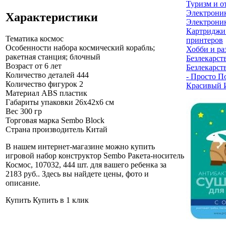
Туризм и о
Электрони
Характеристики
Электроник
Картриджи
Тематика
космос
принтеров
Особенности набора
космический корабль;
Хобби и ра
ракетная станция; блочный
Безлекарст
Возраст
от 6 лет
Безлекарст
Количество деталей
444
- Просто П
Количество фигурок
2
Красивый 
Материал
ABS пластик
Габариты упаковки
26х42х6 см
Вес
300 гр
Торговая марка
Sembo Block
Страна производитель
Китай
В нашем интернет-магазине можно купить
игровой набор конструктор Sembo Ракета-носитель
Космос, 107032, 444 шт. для вашего ребенка за
2183 руб.
. Здесь вы найдете цены, фото и
описание.
Купить
Купить в 1 клик