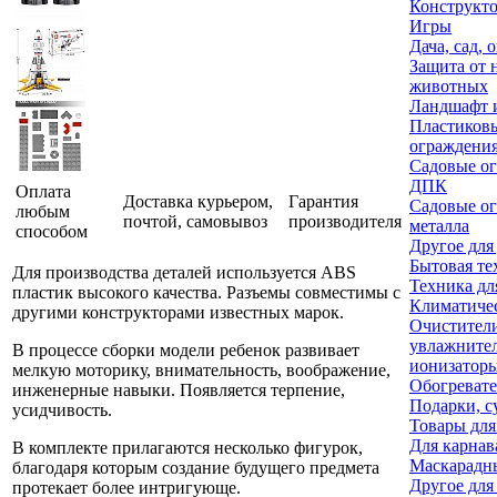
Конструкт
Игры
Дача, сад, 
Защита от 
животных
Ландшафт и
Пластиков
ограждени
Садовые ог
ДПК
Оплата
Доставка курьером,
Гарантия
Садовые ог
любым
почтой, самовывоз
производителя
металла
способом
Другое для
Бытовая те
Для производства деталей используется ABS
Техника дл
пластик высокого качества. Разъемы совместимы с
Климатичес
другими конструкторами известных марок.
Очистител
увлажните
В процессе сборки модели ребенок развивает
ионизаторы
мелкую моторику, внимательность, воображение,
Обогреват
инженерные навыки. Появляется терпение,
Подарки, с
усидчивость.
Товары для
Для карнав
В комплекте прилагаются несколько фигурок,
Маскарадн
благодаря которым создание будущего предмета
Другое для
протекает более интригующе.