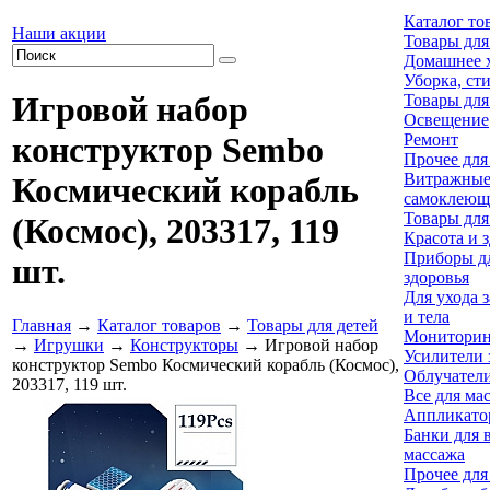
Каталог то
Наши акции
Товары для
Домашнее х
Уборка, ст
Игровой набор
Товары для
Освещение
Ремонт
конструктор Sembo
Прочее для
Витражны
Космический корабль
самоклеющ
Товары для
(Космос), 203317, 119
Красота и 
Приборы дл
шт.
здоровья
Для ухода 
и тела
Главная
→
Каталог товаров
→
Товары для детей
Мониторин
→
Игрушки
→
Конструкторы
→ Игровой набор
Усилители 
конструктор Sembo Космический корабль (Космос),
Облучател
203317, 119 шт.
Все для ма
Аппликато
Банки для 
массажа
Прочее для