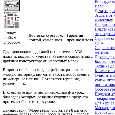
Конструкт
Игры
Дача, сад, 
Защита от 
животных
Ландшафт и
Пластиков
Оплата
ограждени
Доставка курьером,
Гарантия
любым
Садовые ог
почтой, самовывоз
производителя
способом
ДПК
Садовые ог
Для производства деталей используется ABS
металла
пластик высокого качества. Разъемы совместимы с
Другое для
другими конструкторами известных марок.
Бытовая те
Техника дл
В процессе сборки модели ребенок развивает
Климатичес
мелкую моторику, внимательность, воображение,
Очистител
инженерные навыки. Появляется терпение,
увлажните
усидчивость.
ионизаторы
Обогреват
В комплекте прилагаются несколько фигурок,
Подарки, с
благодаря которым создание будущего предмета
Товары для
протекает более интригующе.
Для карнав
Маскарадн
Данная серия "Море звезд" состоит из 8 разных
Другое для
наборов: 203311, 203312, 203313, 203314, 203315,