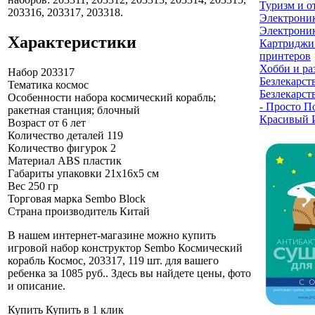
Туризм и о
203316, 203317, 203318.
Электрони
Электроник
Характеристики
Картриджи
принтеров
Хобби и ра
Набор
203317
Безлекарст
Тематика
космос
Безлекарст
Особенности набора
космический корабль;
- Просто П
ракетная станция; блочный
Красивый 
Возраст
от 6 лет
Количество деталей
119
Количество фигурок
2
Материал
ABS пластик
Габариты упаковки
21х16х5 см
Вес
250 гр
Торговая марка
Sembo Block
Страна производитель
Китай
В нашем интернет-магазине можно купить
игровой набор конструктор Sembo Космический
корабль Космос, 203317, 119 шт. для вашего
ребенка за 1085 руб.
. Здесь вы найдете цены, фото
и описание.
Купить
Купить в 1 клик