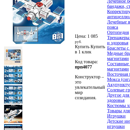
Лечебное б
бандажи, с
Корректир
антицеллю
Лечебные в
пояса
Ортопедия
Цена:
1 085
Тренажеры 
руб.
и здоровья
Купить
Купить
Браслеты с
в 1 клик
Медные бра
магнитами
Код товара:
Составные 
прп4077
магнитами
Восточная
Конструктор –
Мокса (сиг
это
Акупункту
увлекательный
Солевые г
мир
Другое для
созидания.
здоровья
Костюмы х
Товары для
Игрушки
Детские и
игрушки