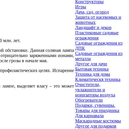
Конструкторы
Игры
Дача, сад, огород
Защита от насекомых и
животных
Ландшафт и декор
Пластиковые садовые
ограждения
 млн. лет.
Садовые ограждения из
ДПК
й обстановке. Данная соляная лампа
Садовые ограждения из
и отрицательно заряженными ионами,
металла
ле грозы в начале мая.
Другое для дачи
Бытовая техника
в профилактических целях. Испарение
Техника для дома
Климатическя техника
Очистители,
 лампе, выделяет влагу – это может
увлажнители и
ионизаторы воздуха
Обогреватели
Подарки, сувениры.
Товары для праздника
Для карнавала
Маскарадные костюмы
Другое для подарков