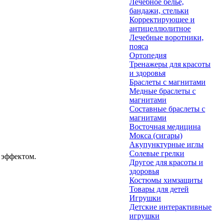
Лечебное белье,
бандажи, стельки
Корректирующее и
антицеллюлитное
Лечебные воротники,
пояса
Ортопедия
Тренажеры для красоты
и здоровья
Браслеты с магнитами
Медные браслеты с
магнитами
Составные браслеты с
магнитами
Восточная медицина
Мокса (сигары)
Акупунктурные иглы
Солевые грелки
 эффектом.
Другое для красоты и
здоровья
Костюмы химзащиты
Товары для детей
Игрушки
Детские интерактивные
игрушки