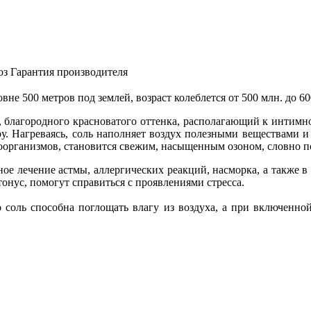
оз
Гарантия производителя
не 500 метров под землей, возраст колеблется от 500 млн. до 600
благородного красноватого оттенка, располагающий к интимно
у. Нагреваясь, соль наполняет воздух полезными веществами 
организмов, становится свежим, насыщенным озоном, словно пос
ное лечение астмы, аллергических реакций, насморка, а также 
онус, помогут справиться с проявлениями стресса.
 соль способна поглощать влагу из воздуха, а при включенной