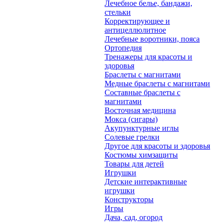
Лечебное белье, бандажи,
стельки
Корректирующее и
антицеллюлитное
Лечебные воротники, пояса
Ортопедия
Тренажеры для красоты и
здоровья
Браслеты с магнитами
Медные браслеты с магнитами
Составные браслеты с
магнитами
Восточная медицина
Мокса (сигары)
Акупунктурные иглы
Солевые грелки
Другое для красоты и здоровья
Костюмы химзащиты
Товары для детей
Игрушки
Детские интерактивные
игрушки
Конструкторы
Игры
Дача, сад, огород