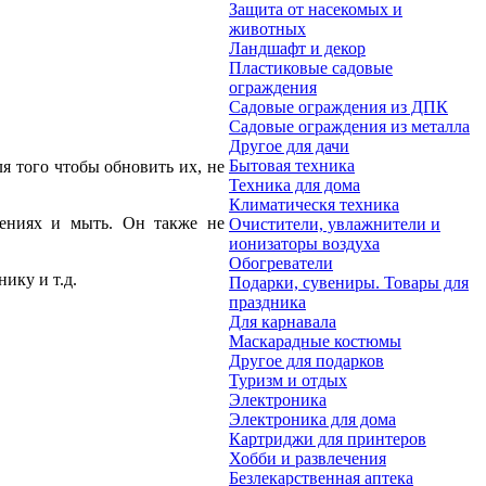
Защита от насекомых и
животных
Ландшафт и декор
Пластиковые садовые
ограждения
Садовые ограждения из ДПК
Садовые ограждения из металла
Другое для дачи
Бытовая техника
я того чтобы обновить их, не
Техника для дома
Климатическя техника
щениях и мыть. Он также не
Очистители, увлажнители и
ионизаторы воздуха
Обогреватели
ику и т.д.
Подарки, сувениры. Товары для
праздника
Для карнавала
Маскарадные костюмы
Другое для подарков
Туризм и отдых
Электроника
Электроника для дома
Картриджи для принтеров
Хобби и развлечения
Безлекарственная аптека