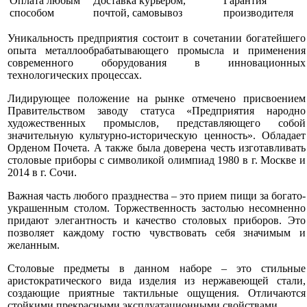
Оплата любым
Доставка курьером,
Гарантия
способом
почтой, самовывоз
производителя
Уникальность предприятия состоит в сочетании богатейшего
опыта металлообрабатывающего промысла и применения
современного оборудования в инновационных
технологических процессах.
Лидирующее положение на рынке отмечено присвоением
Правительством заводу статуса «Предприятия народно
художественных промыслов, представляющего собой
значительную культурно-историческую ценность». Обладает
Орденом Почета. А также была доверена честь изготавливать
столовые приборы с символикой олимпиад 1980 в г. Москве и
2014 в г. Сочи.
Важная часть любого празднества – это прием пищи за богато-
украшенным столом. Торжественность застолью несомненно
придают элегантность и качество столовых приборов. Это
позволяет каждому гостю чувствовать себя значимым и
желанным.
Столовые предметы в данном наборе – это стильные
аристократического вида изделия из нержавеющей стали,
создающие приятные тактильные ощущения. Отличаются
стойкими прекрасными эксплуатационными свойствами.