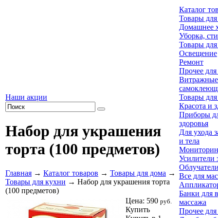
Каталог то
Товары для
Домашнее х
Уборка, ст
Товары для
Освещение
Ремонт
Прочее для
Витражные
самоклеющ
Наши акции
Товары для
Красота и 
Приборы дл
здоровья
Набор для украшения
Для ухода 
и тела
торта (100 предметов)
Мониторинг
Усилители 
Облучател
Главная
→
Каталог товаров
→
Товары для дома
→
Все для ма
Товары для кухни
→ Набор для украшения торта
Аппликато
(100 предметов)
Банки для 
Цена:
590
руб.
массажа
Купить
Прочее для