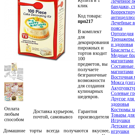
Купить в 1
Лечебное б
клик
бандажи, с
Корректир
Код товара:
антицеллю
прп217
Лечебные в
пояса
В комплект
Ортопедия
для
Тренажеры 
декорирования
и здоровья
пирожных и
Браслеты с
тортов входит
Медные бра
100
магнитами
предметов, вы
Составные 
получаете
магнитами
безграничные
Восточная 
возможности
Мокса (сиг
для создания
Акупункту
кулинарных
Солевые гр
шедевров.
Другое для
здоровья
Оплата
Костюмы х
Доставка курьером,
Гарантия
любым
Товары для
почтой, самовывоз
производителя
способом
Игрушки
Детские ин
Домашние торты всегда получаются вкуснее,
игрушки