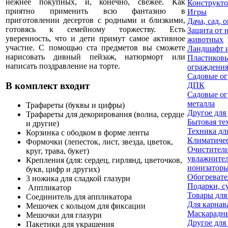
нежнее покупных, и, конечно, свежее. Как
Конструкт
приятно применить всю фантазию в
Игры
приготовлении десертов с родными и близкими,
Дача, сад, 
готовясь к семейному торжеству. Есть
Защита от 
уверенность, что и дети примут самое активное
животных
участие. С помощью ста предметов вы сможете
Ландшафт и
нарисовать дивный пейзаж, натюрморт или
Пластиковы
написать поздравление на торте.
ограждени
Садовые ог
В комплект входит
ДПК
Садовые ог
металла
Трафареты (буквы и цифры)
Другое для
Трафареты для декорирования (волна, сердце
Бытовая те
и другие)
Техника дл
Корзинка с ободком в форме ленты
Климатичес
Формочки (лепесток, лист, звезда, цветок,
Очистители
круг, трава, букет)
увлажнител
Крепления (для: сердец, гирлянд, цветочков,
ионизаторы
букв, цифр и других)
Обогревате
3 ножика для сладкой глазури
Подарки, с
Аппликатор
Товары для
Соединитель для аппликатора
Для карнав
Мешочек с кольцом для фиксации
Маскарадн
Мешочки для глазури
Другое для
Пакетики для украшения