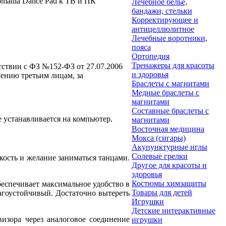
mania Dance Pad к ТВ и ПК
Лечебное белье,
бандажи, стельки
Корректирующее и
антицеллюлитное
Лечебные воротники,
пояса
Ортопедия
Тренажеры для красоты
етствии с ФЗ №152-ФЗ от 27.07.2006
и здоровья
ению третьим лицам, за
Браслеты с магнитами
Медные браслеты с
магнитами
Составные браслеты с
е устанавливается на компьютер.
магнитами
Восточная медицина
Мокса (сигары)
Акупунктурные иглы
Солевые грелки
ость и желание заниматься танцами.
Другое для красоты и
здоровья
Костюмы химзащиты
беспечивает максимальное удобство в
Товары для детей
агоустойчивый. Достаточно вытереть
Игрушки
Детские интерактивные
изора через аналоговое соединение
игрушки