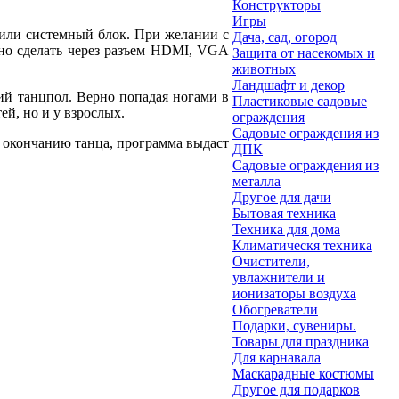
Конструкторы
Игры
 или системный блок. При желании с
Дача, сад, огород
жно сделать через разъем HDMI, VGA
Защита от насекомых и
животных
Ландшафт и декор
ий танцпол. Верно попадая ногами в
Пластиковые садовые
й, но и у взрослых.
ограждения
Садовые ограждения из
о окончанию танца, программа выдаст
ДПК
Садовые ограждения из
металла
Другое для дачи
Бытовая техника
Техника для дома
Климатическя техника
Очистители,
увлажнители и
ионизаторы воздуха
Обогреватели
Подарки, сувениры.
Товары для праздника
Для карнавала
Маскарадные костюмы
Другое для подарков