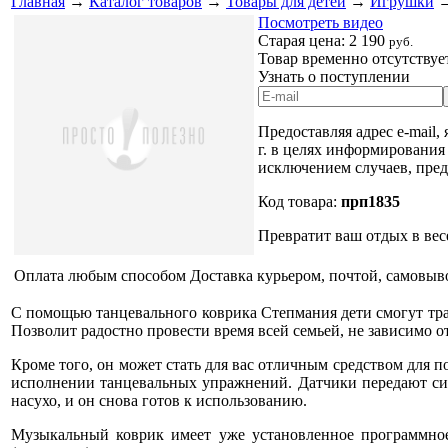
Главная
→
Каталог товаров
→
Товары для детей
→
Игрушки
Посмотреть видео
Старая цена:
2 190
руб.
Товар временно отсутствуе
Узнать о поступлении
Предоставляя адрес e-mail,
г. в целях информирования
исключением случаев, пре
Код товара:
прп1835
Превратит ваш отдых в вес
Оплата любым способом
Доставка курьером, почтой, самовыв
С помощью танцевального коврика Степмания дети смогут тра
Позволит радостно провести время всей семьей, не зависимо от
Кроме того, он может стать для вас отличным средством для 
исполнении танцевальных упражнений. Датчики передают сиг
насухо, и он снова готов к использованию.
Музыкальный коврик имеет уже установленное программное 