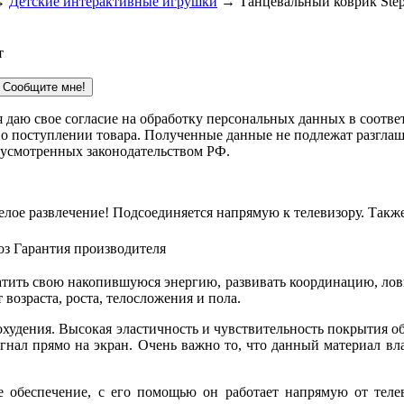
→
Детские интерактивные игрушки
→ Танцевальный коврик Step
т
Сообщите мне!
 я даю свое согласие на обработку персональных данных в соотв
 о поступлении товара. Полученные данные не подлежат разглаш
дусмотренных законодательством РФ.
елое развлечение! Подсоединяется напрямую к телевизору. Такж
оз
Гарантия производителя
тить свою накопившуюся энергию, развивать координацию, ловк
 возраста, роста, телосложения и пола.
похудения. Высокая эластичность и чувствительность покрытия о
нал прямо на экран. Очень важно то, что данный материал вл
обеспечение, с его помощью он работает напрямую от телев