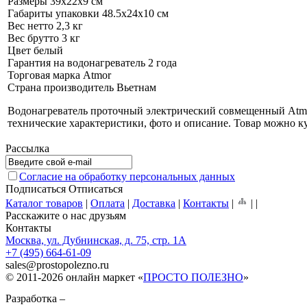
Размеры
39x22x9 см
Габариты упаковки
48.5x24x10 см
Вес нетто
2,3 кг
Вес брутто
3 кг
Цвет
белый
Гарантия на водонагреватель
2 года
Торговая марка
Atmor
Страна производитель
Вьетнам
Водонагреватель проточный электрический совмещенный Atmor
технические характеристики, фото и описание. Товар можно куп
Рассылка
Согласие на обработку персональных данных
Подписаться
Отписаться
Каталог товаров
|
Оплата
|
Доставка
|
Контакты
|
|
|
Расскажите о нас друзьям
Контакты
Москва, ул. Дубнинская, д. 75, стр. 1А
+7 (495) 664-61-09
sales
@
prostopolezno.ru
© 2011-2026 онлайн маркет «
ПРОСТО ПОЛЕЗНО
»
Разработка –