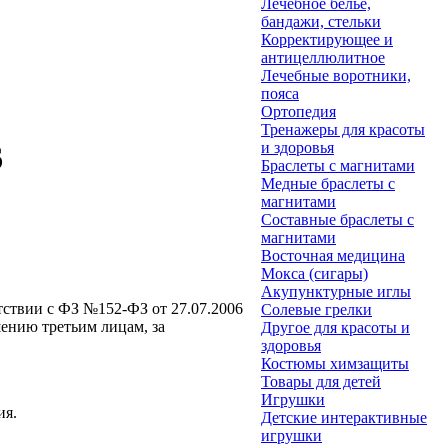
Лечебное белье,
бандажи, стельки
Корректирующее и
антицеллюлитное
Лечебные воротники,
пояса
Ортопедия
Тренажеры для красоты
и здоровья
6
Браслеты с магнитами
Медные браслеты с
магнитами
Составные браслеты с
магнитами
Восточная медицина
Мокса (сигары)
Акупунктурные иглы
етствии с ФЗ №152-ФЗ от 27.07.2006
Солевые грелки
ению третьим лицам, за
Другое для красоты и
здоровья
Костюмы химзащиты
Товары для детей
Игрушки
ия.
Детские интерактивные
игрушки