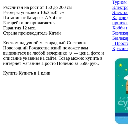
Туризм 
Рассчитан на рост
от 150 до 200 см
Электр
Размеры упаковки
10x35x45 см
Электро
Питание
от батареек АА 4 шт
Картри
Батарейки не прилагаются
принте
Гарантия
12 мес.
Хобби и
Страна производитель
Китай
Безлека
Безлека
Костюм надувной маскарадный Снеговик
- Прост
Новогодний Рождественский поможет вам
Красив
выделиться на любой вечеринке ☺ — цена, фото и
описание указаны на сайте. Товар можно купить в
интернет-магазине Просто Полезно за 5590 руб.
.
Купить
Купить в 1 клик