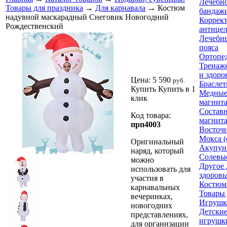
Лечебно
Товары для праздника
→
Для карнавала
→ Костюм
бандажи
надувной маскарадный Снеговик Новогодний
Коррек
Рождественский
антице
Лечебн
пояса
Ортопе
Тренаже
и здоро
Цена:
5 590
руб.
Браслет
Купить
Купить в 1
Медные
клик
магнит
Составн
Код товара:
магнит
прп4003
Восточ
Мокса (
Оригинальный
Акупун
наряд, который
Солевы
можно
Другое 
использовать для
здоровь
участия в
Костюм
карнавальных
Товары 
вечеринках,
Игрушк
новогодних
Детски
представлениях,
игрушк
для организации