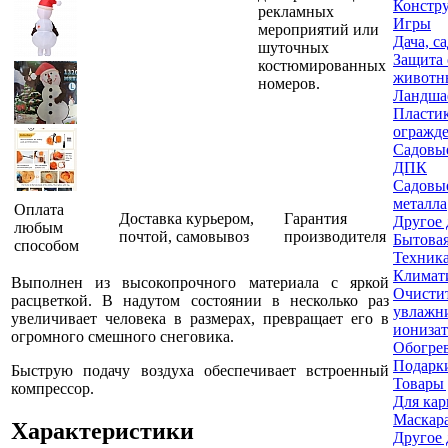
Констр
рекламных
Игры
мероприятий или
Дача, с
шуточных
Защита 
костюмированных
животн
номеров.
Ландша
Пласти
огражд
Садовые
ДПК
Садовые
металла
Оплата
Доставка курьером,
Гарантия
Другое 
любым
почтой, самовывоз
производителя
Бытовая
способом
Техника
Климати
Выполнен из высокопрочного материала с яркой
Очисти
расцветкой. В надутом состоянии в несколько раз
увлажн
увеличивает человека в размерах, превращает его в
ионизат
огромного смешного снеговика.
Обогре
Подарки
Быструю подачу воздуха обеспечивает встроенный
Товары 
компрессор.
Для кар
Маскар
Характеристики
Другое 