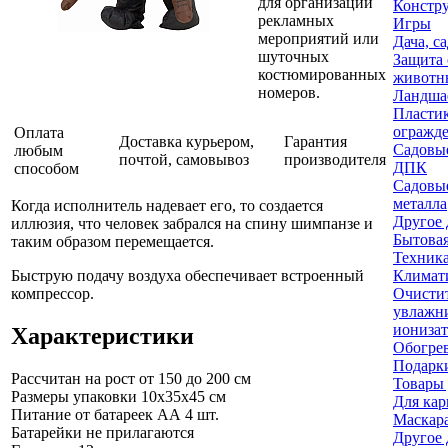
для организации
Констр
рекламных
Игры
мероприятий или
Дача, с
шуточных
Защита 
костюмированных
животн
номеров.
Ландша
Пласти
огражд
Оплата
Доставка курьером,
Гарантия
Садовые
любым
почтой, самовывоз
производителя
ДПК
способом
Садовые
металла
Когда исполнитель надевает его, то создается
Другое 
иллюзия, что человек забрался на спину шимпанзе и
Бытовая
таким образом перемещается.
Техника
Быструю подачу воздуха обеспечивает встроенный
Климати
компрессор.
Очисти
увлажн
ионизат
Характеристики
Обогре
Подарки
Рассчитан на рост
от 150 до 200 см
Товары 
Размеры упаковки
10x35x45 см
Для кар
Питание
от батареек АА 4 шт.
Маскар
Батарейки не прилагаются
Другое 