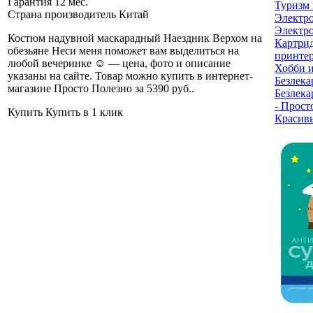
Гарантия
12 мес.
Туризм 
Страна производитель
Китай
Электр
Электро
Костюм надувной маскарадный Наездник Верхом на
Картри
обезьяне Неси меня поможет вам выделиться на
принте
любой вечеринке ☺ — цена, фото и описание
Хобби и
указаны на сайте. Товар можно купить в интернет-
Безлека
магазине Просто Полезно за 5390 руб.
.
Безлека
- Прост
Купить
Купить в 1 клик
Красив