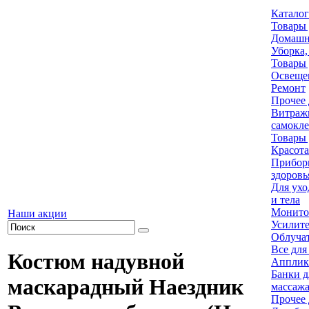
Каталог
Товары 
Домашн
Уборка,
Товары 
Освеще
Ремонт
Прочее 
Витраж
самокл
Товары 
Красота
Приборы
здоровь
Для ухо
и тела
Монито
Наши акции
Усилите
Облуча
Все для
Костюм надувной
Апплик
Банки д
маскарадный Наездник
массаж
Прочее 