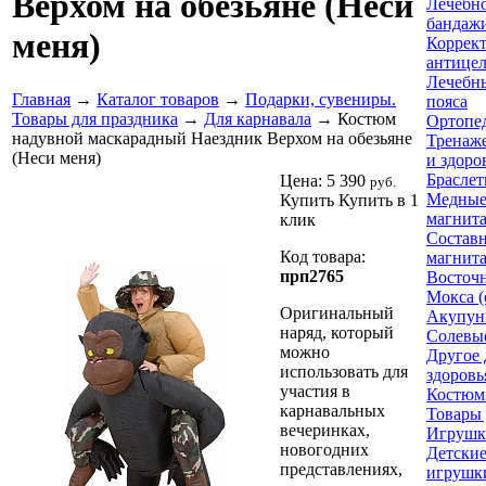
Верхом на обезьяне (Неси
Лечебно
бандажи
меня)
Коррек
антице
Лечебн
Главная
→
Каталог товаров
→
Подарки, сувениры.
пояса
Товары для праздника
→
Для карнавала
→ Костюм
Ортопе
надувной маскарадный Наездник Верхом на обезьяне
Тренаже
(Неси меня)
и здоро
Браслет
Цена:
5 390
руб.
Медные
Купить
Купить в 1
магнит
клик
Составн
Код товара:
магнит
прп2765
Восточ
Мокса (
Оригинальный
Акупун
наряд, который
Солевы
можно
Другое 
использовать для
здоровь
участия в
Костюм
карнавальных
Товары 
вечеринках,
Игрушк
новогодних
Детски
представлениях,
игрушк