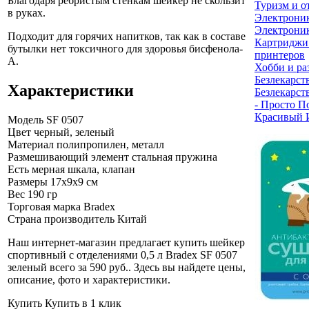
Благодаря ребристым стенкам шейкер не скользит
Туризм и о
в руках.
Электрони
Электроник
Подходит для горячих напитков, так как в составе
Картриджи
бутылки нет токсичного для здоровья бисфенола-
принтеров
А.
Хобби и ра
Безлекарст
Характеристики
Безлекарст
- Просто П
Красивый 
Модель
SF 0507
Цвет
черный, зеленый
Материал
полипропилен, металл
Размешивающий элемент
стальная пружина
Есть
мерная шкала, клапан
Размеры
17х9х9 см
Вес
190 гр
Торговая марка
Bradex
Страна производитель
Китай
Наш интернет-магазин предлагает купить шейкер
спортивный с отделениями 0,5 л Bradex SF 0507
зеленый всего за 590 руб.
. Здесь вы найдете цены,
описание, фото и характеристики.
Купить
Купить в 1 клик