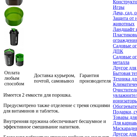
Конструкт
Игры
Дача, сад, 
Защита от 
животных
Ландшафт и
Пластиков
ограждени
Садовые ог
ДПК
Садовые ог
металла
Другое для
Оплата
Бытовая те
Доставка курьером,
Гарантия
любым
Техника дл
почтой, самовывоз
производителя
способом
Климатичес
Очистител
Имеется 2 емкости для порошка.
увлажните
ионизаторы
Предусмотрено также отделение с тремя секциями
Обогреват
для витаминов и таблеток.
Подарки, с
Товары для
Внутренняя пружина обеспечивает бесшумное и
Для карнав
эффективное смешивание напитков.
Маскарадн
Другое для