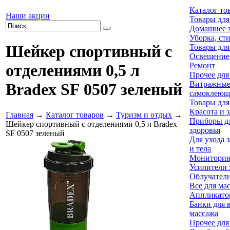
Каталог то
Наши акции
Товары для
Домашнее х
Уборка, ст
Шейкер спортивный с
Товары для
Освещение
Ремонт
отделениями 0,5 л
Прочее для
Витражны
Bradex SF 0507 зеленый
самоклеющ
Товары для
Красота и 
Главная
→
Каталог товаров
→
Туризм и отдых
→
Приборы дл
Шейкер спортивный с отделениями 0,5 л Bradex
здоровья
SF 0507 зеленый
Для ухода 
и тела
Мониторин
Усилители 
Облучател
Все для ма
Аппликато
Банки для 
массажа
Прочее для