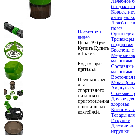
Лечебное б
бандажи, с
Корректир
антицеллю
Лечебные в
пояса
Посмотреть
Ортопедия
видео
Тренажеры 
Цена:
590
руб.
и здоровья
Купить
Купить
Браслеты с
в 1 клик
Медные бра
магнитами
Код товара:
Составные 
прп4253
магнитами
Восточная
Предназначен
Мокса (сиг
для
Акупункту
спортивного
Солевые г
питания и
Другое для
приготовления
здоровья
протеиновых
Костюмы х
коктейлей.
Товары для
Игрушки
Детские и
игрушки