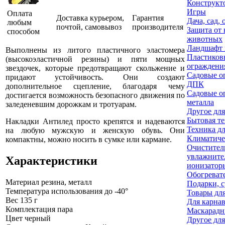
Конструкт
Игры
Оплата
Доставка курьером,
Гарантия
Дача, сад, 
любым
почтой, самовывоз
производителя
Защита от
способом
животных
Ландшафт 
Выполнены из литого пластичного эластомера
Пластиков
(высокоэластичной резины) и пяти мощных
ограждени
звездочек, которые предотвращают скольжение и
Садовые о
придают устойчивость. Они создают
ДПК
дополнительное сцепление, благодаря чему
Садовые о
достигается возможность безопасного движения по
металла
заледеневшим дорожкам и тротуарам.
Другое для
Бытовая т
Накладки Антилед просто крепятся и надеваются
Техника дл
на любую мужскую и женскую обувь. Они
Климатиче
компактны, можно носить в сумке или кармане.
Очистител
увлажните
Характеристики
ионизатор
Обогреват
Материал
резина, металл
Подарки, 
Температура использования
до -40°
Товары дл
Вес
135 г
Для карна
Комплектация
пара
Маскарадн
Цвет
черный
Другое для