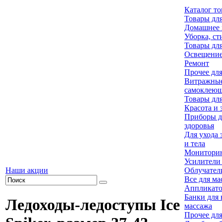
Каталог то
Товары дл
Домашнее 
Уборка, ст
Товары дл
Освещени
Ремонт
Прочее дл
Витражны
самоклеющ
Товары дл
Красота и 
Приборы д
здоровья
Для ухода 
и тела
Мониторин
Усилители 
Наши акции
Облучател
Все для ма
Аппликато
Банки для
Ледоходы-ледоступы Ice
массажа
Прочее дл