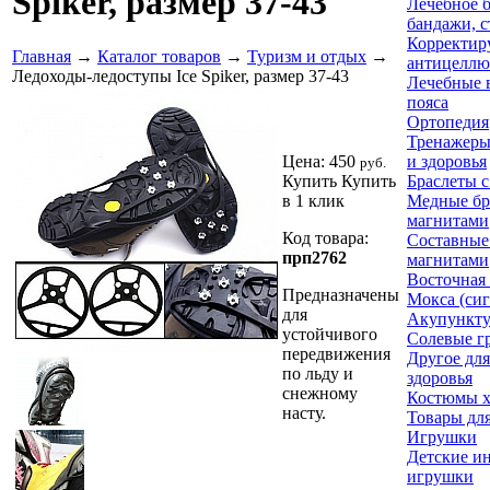
Spiker, размер 37-43
Лечебное б
бандажи, с
Корректир
Главная
→
Каталог товаров
→
Туризм и отдых
→
антицеллю
Ледоходы-ледоступы Ice Spiker, размер 37-43
Лечебные 
пояса
Ортопедия
Тренажеры
Цена:
450
и здоровья
руб.
Купить
Купить
Браслеты 
в 1 клик
Медные бр
магнитами
Код товара:
Составные
прп2762
магнитами
Восточная
Предназначены
Мокса (си
для
Акупункту
устойчивого
Солевые г
передвижения
Другое для
по льду и
здоровья
снежному
Костюмы 
насту.
Товары для
Игрушки
Детские и
игрушки