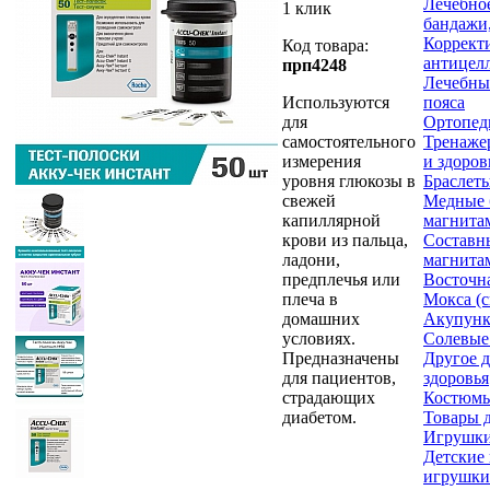
Лечебное
1 клик
бандажи,
Коррект
Код товара:
антицел
прп4248
Лечебны
Используются
пояса
для
Ортопед
самостоятельного
Тренаже
измерения
и здоров
уровня глюкозы в
Браслет
свежей
Медные 
капиллярной
магнита
крови из пальца,
Составн
ладони,
магнита
предплечья или
Восточн
плеча в
Мокса (
домашних
Акупунк
условиях.
Солевые
Предназначены
Другое д
для пациентов,
здоровья
страдающих
Костюмы
диабетом.
Товары д
Игрушк
Детские
игрушки