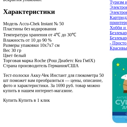
Туризм 
Электро
Характеристики
Электро
Картрид
принтер
Модель
Accu-Chek Instant № 50
Хобби и
Пластины
без кодирования
Безлекар
Температура хранения
от 4℃ до 30℃
Безлекар
Влажность
от 10 до 90 %
- Просто
Размеры упаковки
10х7х7 см
Красивы
Вес
30 гр
Цвет
белый
Торговая марка
Roche (Рош Диабетс Кеа ГмбХ)
Страна производитель
Германия/США
Тест-полоски Акку-Чек Инстант для глюкометра 50
шт поможет вам преобразиться — цены, описание,
фото и характеристики. За 1690 руб. товар можно
купить в нашем интернет-магазине
.
Купить
Купить в 1 клик