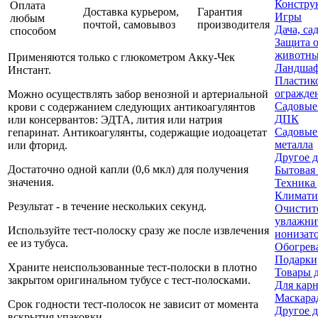
Констру
Оплата
Доставка курьером,
Гарантия
Игры
любым
почтой, самовывоз
производителя
Дача, са
способом
Защита о
животн
Применяются только с глюкометром Акку-Чек
Ландшаф
Инстант.
Пластик
огражде
Можно осуществлять забор венозной и артериальной
Садовые
крови с содержанием следующих антикоагулянтов
ДПК
или консервантов: ЭДТА, лития или натрия
Садовые
гепаринат. Антикоагулянты, содержащие иодоацетат
металла
или фторид.
Другое д
Достаточно одной капли (0,6 мкл) для получения
Бытовая
значения.
Техника 
Климати
Результат - в течение нескольких секунд.
Очистит
увлажни
Используйте тест-полоску сразу же после извлечения
ионизат
ее из тубуса.
Обогрев
Подарки
Храните неиспользованные тест-полоски в плотно
Товары 
закрытом оригинальном тубусе с тест-полосками.
Для карн
Маскара
Срок годности тест-полосок не зависит от момента
Другое д
вскрытия упаковки.