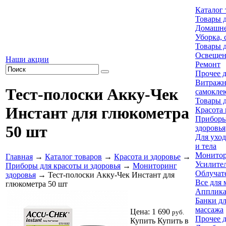
Каталог 
Товары 
Домашне
Уборка, 
Товары 
Освещен
Наши акции
Ремонт
Прочее д
Витраж
Тест-полоски Акку-Чек
самокле
Товары 
Инстант для глюкометра
Красота 
Приборы
50 шт
здоровья
Для уход
и тела
Монитор
Главная
→
Каталог товаров
→
Красота и здоровье
→
Усилител
Приборы для красоты и здоровья
→
Мониторинг
Облучат
здоровья
→ Тест-полоски Акку-Чек Инстант для
Все для 
глюкометра 50 шт
Апплика
Банки д
массажа
Цена:
1 690
руб.
Прочее д
Купить
Купить в