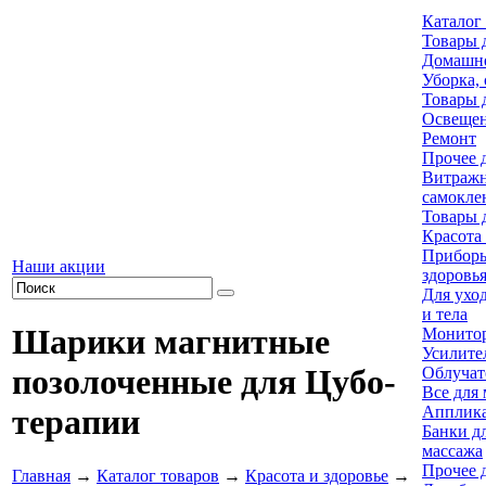
Каталог
Товары 
Домашне
Уборка, 
Товары 
Освеще
Ремонт
Прочее 
Витраж
самокле
Товары 
Красота 
Приборы
Наши акции
здоровь
Для уход
и тела
Шарики магнитные
Монитор
Усилите
позолоченные для Цубо-
Облучат
Все для
Апплика
терапии
Банки д
массажа
Прочее 
Главная
→
Каталог товаров
→
Красота и здоровье
→