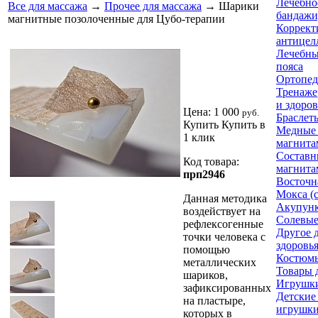
Лечебное
Все для массажа
→
Прочее для массажа
→ Шарики
бандажи
магнитные позолоченные для Цубо-терапии
Коррект
антицел
Лечебны
пояса
Ортопед
Тренаже
и здоров
Цена:
1 000
руб.
Браслет
Купить
Купить в
Медные 
1 клик
магнита
Составн
Код товара:
магнита
прп2946
Восточн
Мокса (
Данная методика
Акупунк
воздействует на
Солевые
рефлексогенные
Другое 
точки человека с
здоровь
помощью
Костюм
металлических
Товары 
шариков,
Игрушк
зафиксированных
Детские
на пластыре,
игрушк
которых в