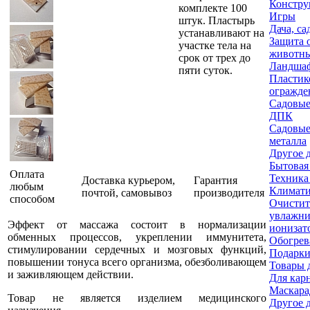
Констру
комплекте 100
Игры
штук. Пластырь
Дача, са
устанавливают на
Защита 
участке тела на
животн
срок от трех до
Ландшаф
пяти суток.
Пластик
огражде
Садовые
ДПК
Садовые
металла
Другое 
Бытовая
Оплата
Техника
Доставка курьером,
Гарантия
любым
Климати
почтой, самовывоз
производителя
способом
Очистит
увлажни
Эффект от массажа состоит в нормализации
ионизат
обменных процессов, укреплении иммунитета,
Обогрев
стимулировании сердечных и мозговых функций,
Подарки
повышении тонуса всего организма, обезболивающем
Товары 
и заживляющем действии.
Для кар
Маскара
Товар не является изделием медицинского
Другое 