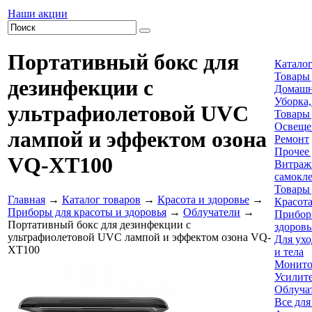
Наши акции
Портативный бокс для
Каталог
Товары 
дезинфекции с
Домашн
Уборка,
ультрафиолетовой UVC
Товары 
Освеще
лампой и эффектом озона
Ремонт
Прочее 
VQ-XT100
Витраж
самокл
Товары
Главная
→
Каталог товаров
→
Красота и здоровье
→
Красота
Приборы для красоты и здоровья
→
Облучатели
→
Прибор
Портативный бокс для дезинфекции с
здоровь
ультрафиолетовой UVC лампой и эффектом озона VQ-
Для ухо
XT100
и тела
Монито
Усилите
Облуча
Все для