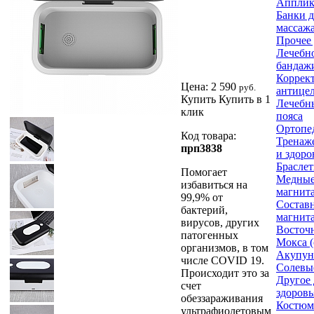
Апплик
Банки д
массаж
Прочее 
Лечебно
бандажи
Коррек
Цена:
2 590
руб.
антице
Купить
Купить в 1
Лечебн
клик
пояса
Ортопе
Код товара:
Тренаж
прп3838
и здоро
Браслет
Помогает
Медные
избавиться на
магнит
99,9% от
Составн
бактерий,
магнит
вирусов, других
Восточ
патогенных
Мокса (
организмов, в том
Акупун
числе COVID 19.
Солевы
Происходит это за
Другое 
счет
здоровь
обеззараживания
Костюм
ультрафиолетовым