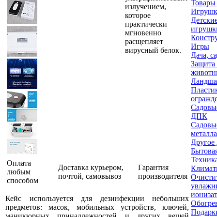
Товары 
излучением,
Игруш
которое
Детски
практически
игрушк
мгновенно
Констр
расщепляет
Игры
вирусный белок.
Дача, с
Защита 
животн
Ландша
Пласти
огражд
Садовы
ДПК
Садовы
металла
Другое 
Бытова
Техника
Оплата
Доставка курьером,
Гарантия
Климат
любым
почтой, самовывоз
производителя
Очисти
способом
увлажн
иониза
Кейс используется для дезинфекции небольших
Обогре
предметов: масок, мобильных устройств, ключей,
Подарк
маникюрных принадлежностей и других вещей