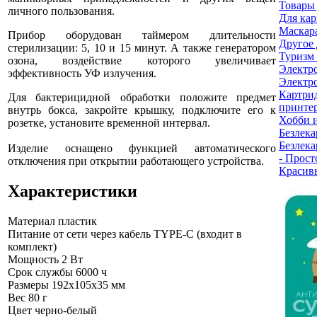
Товары 
личного пользования.
Для кар
Маскар
Прибор оборудован таймером длительности
Другое 
стерилизации: 5, 10 и 15 минут. А также генератором
Туризм
озона, воздействие которого увеличивает
Электр
эффективность УФ излучения.
Электро
Картри
Для бактерицидной обработки положите предмет
принте
внутрь бокса, закройте крышку, подключите его к
Хобби и
розетке, установите временной интервал.
Безлека
Безлека
Изделие оснащено функцией автоматического
- Прост
отключения при открытии работающего устройства.
Красив
Характеристики
Материал
пластик
Питание от сети через кабель
TYPE-C (входит в
комплект)
Мощность
2 Вт
Срок службы
6000 ч
Размеры
192x105x35 мм
Вес
80 г
Цвет
черно-белый