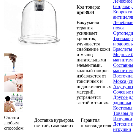
Лечебное 
бандажи,
Код товара:
Корректи
прп3934
антицелл
Вакуумная
Лечебные
терапия
пояса
усиливает
Ортопеди
кровоток,
Тренажер
улучшается
и здоровь
снабжение кожи
Браслеты
и мышц
Медные б
питательными
магнитам
элементами,
Составны
кожный покров
магнитам
избавляется от
Восточна
токсичных и
Мокса (с
недоокисленных
Акупункт
материй,
Солевые 
устраняется
Другое д
застой в тканях.
здоровья
Костюмы
Товары д
Оплата
Игрушки
Доставка курьером,
Гарантия
любым
Детские 
почтой, самовывоз
производителя
способом
игрушки