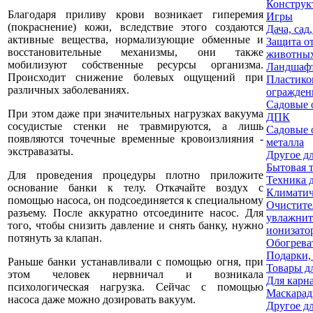
Конструк
Благодаря приливу крови возникает гиперемия
Игры
(покраснение) кожи, вследствие этого создаются
Дача, сад
активные вещества, нормализующие обменные и
Защита о
восстановительные механизмы, они также
животны
мобилизуют собственные ресурсы организма.
Ландшафт
Происходит снижение болевых ощущений при
Пластико
различных заболеваниях.
огражден
Садовые 
При этом даже при значительных нагрузках вакуума
ДПК
сосудистые стенки не травмируются, а лишь
Садовые 
появляются точечные временные кровоизлияния -
металла
экстравазаты.
Другое дл
Бытовая 
Для проведения процедуры плотно приложите
Техника 
основание банки к телу. Откачайте воздух с
Климатич
помощью насоса, он подсоединяется к специальному
Очистите
разъему. После аккуратно отсоедините насос. Для
увлажнит
того, чтобы снизить давление и снять банку, нужно
ионизато
потянуть за клапан.
Обогрева
Подарки,
Раньше банки устанавливали с помощью огня, при
Товары д
этом человек нервничал и возникала
Для карн
психологическая нагрузка. Сейчас с помощью
Маскарад
насоса даже можно дозировать вакуум.
Другое д