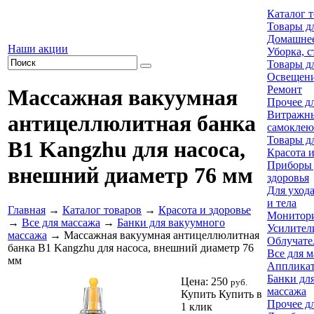
Каталог 
Товары д
Домашнее
Наши акции
Уборка, с
Товары д
Освещен
Ремонт
Массажная вакуумная
Прочее д
Витражн
антицеллюлитная банка
самоклею
Товары д
B1 Kangzhu для насоса,
Красота и
Приборы 
внешний диаметр 76 мм
здоровья
Для ухода
и тела
Главная
→
Каталог товаров
→
Красота и здоровье
Монитори
→
Все для массажа
→
Банки для вакуумного
Усилител
массажа
→ Массажная вакуумная антицеллюлитная
Облучате
банка B1 Kangzhu для насоса, внешний диаметр 76
Все для 
мм
Аппликат
Банки дл
Цена:
250
руб.
массажа
Купить
Купить в
Прочее д
1 клик