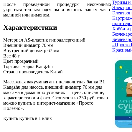
Туризм и
После проведенной процедуры необходимо
Электрон
укрыться теплым одеялом и выпить чашку чая с
Электрон
малиной или лимоном.
Картридж
принтеро
Характеристики
Хобби и 
Безлекарс
Безлекарс
Материал
AS-пластик гипоаллергенный
- Просто
Внешний диаметр
76 мм
Красивый
Внутренний диаметр
67 мм
Вес
48 г
Цвет
прозрачный
Торговая марка
Kangzhu
Страна производитель
Китай
Массажная вакуумная антицеллюлитная банка B1
Kangzhu для насоса, внешний диаметр 76 мм для
массажа в домашних условиях — цена, описание,
характеристики и фото. Стоимостью 250 руб. товар
можно купить в интернет-магазине «Просто
Полезно»
.
Купить
Купить в 1 клик