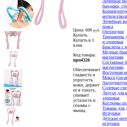
Лечебное бе
бандажи, ст
Корректиру
антицеллюл
Лечебные во
пояса
Цена:
690
руб.
Ортопедия
Купить
Тренажеры д
Купить в 1
и здоровья
клик
Браслеты с 
Медные брас
Код товара:
магнитами
прп4326
Составные б
магнитами
Обеспечивает
Восточная 
гладкость и
Мокса (сига
упругость
Акупунктур
кожи, держит
Солевые гр
ее в тонусе,
Другое для 
снимает
здоровья
усталость и
Костюмы х
спазмы с
Товары для 
мышц.
Игрушки
Детские инт
игрушки