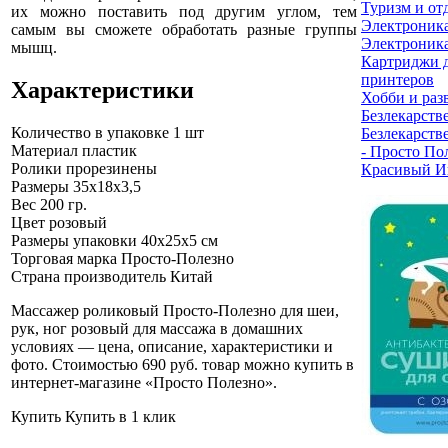
Туризм и от
их можно поставить под другим углом, тем
Электроник
самым вы сможете обработать разные группы
Электроника
мышц.
Картриджи 
принтеров
Характеристики
Хобби и раз
Безлекарств
Количество в упаковке
1 шт
Безлекарств
Материал
пластик
- Просто По
Ролики
прорезинены
Красивый И
Размеры
35х18х3,5
Вес
200 гр.
Цвет
розовый
Размеры упаковки
40х25х5 см
Торговая марка
Просто-Полезно
Страна производитель
Китай
Массажер роликовый Просто-Полезно для шеи,
рук, ног розовый для массажа в домашних
условиях — цена, описание, характеристики и
фото. Стоимостью 690 руб. товар можно купить в
интернет-магазине «Просто Полезно»
.
Купить
Купить в 1 клик