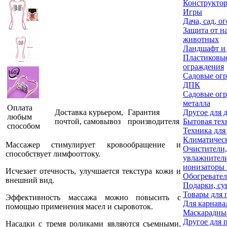
Конструкто
Игры
Дача, сад, о
Защита от н
животных
Ландшафт и 
Пластиковы
ограждения
Садовые огр
ДПК
Садовые огр
металла
Оплата
Доставка курьером,
Гарантия
Другое для 
любым
почтой, самовывоз
производителя
Бытовая тех
способом
Техника для
Климатическ
Массажер стимулирует кровообращение и
Очистители,
способствует лимфооттоку.
увлажнител
ионизаторы 
Исчезает отечность, улучшается текстура кожи и
Обогревате
внешний вид.
Подарки, су
Товары для 
Эффективность массажа можно повысить с
Для карнава
помощью применения масел и сыровоток.
Маскарадны
Другое для 
Насадки с тремя роликами являются съемными,