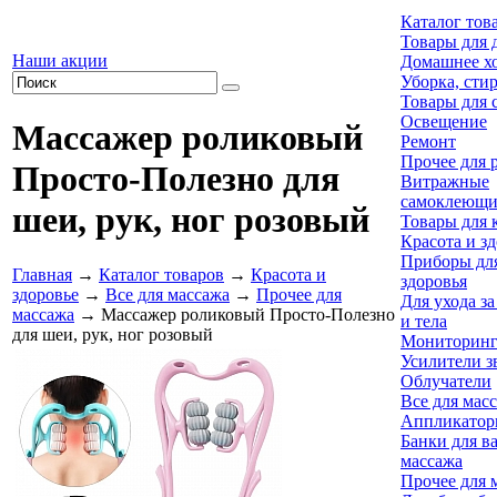
Каталог тов
Товары для 
Наши акции
Домашнее хо
Уборка, сти
Товары для 
Освещение
Массажер роликовый
Ремонт
Прочее для 
Просто-Полезно для
Витражные
самоклеющи
шеи, рук, ног розовый
Товары для 
Красота и з
Приборы для
Главная
→
Каталог товаров
→
Красота и
здоровья
здоровье
→
Все для массажа
→
Прочее для
Для ухода з
массажа
→ Массажер роликовый Просто-Полезно
и тела
для шеи, рук, ног розовый
Мониторинг
Усилители з
Облучатели
Все для мас
Аппликатор
Банки для в
массажа
Прочее для 