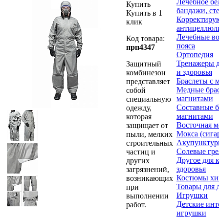
Лечебное бе
Купить
бандажи, ст
Купить в 1
Корректиру
клик
антицеллюл
Лечебные во
Код товара:
пояса
прп4347
Ортопедия
Тренажеры д
Защитный
и здоровья
комбинезон
Браслеты с 
представляет
Медные брас
собой
магнитами
специальную
Составные б
одежду,
магнитами
которая
Восточная 
защищает от
Мокса (сига
пыли, мелких
Акупунктур
строительных
Солевые гр
частиц и
Другое для 
других
здоровья
загрязнений,
Костюмы х
возникающих
Товары для 
при
Игрушки
выполнении
Детские инт
работ.
игрушки