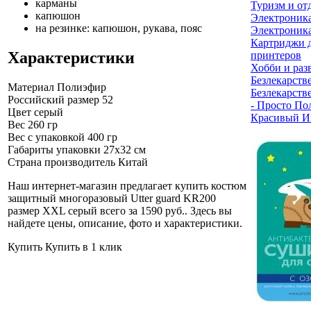
карманы
Туризм и от
капюшон
Электроник
на резинке: капюшон, рукава, пояс
Электроника
Картриджи 
Характеристики
принтеров
Хобби и раз
Безлекарств
Материал
Полиэфир
Безлекарств
Российский размер
52
- Просто По
Цвет
серый
Красивый И
Вес
260 гр
Вес с упаковкой
400 гр
Габариты упаковки
27х32 см
Страна производитель
Китай
Наш интернет-магазин предлагает купить костюм
защитный многоразовый Utter guard KR200
размер XXL серый всего за 1590 руб.
. Здесь вы
найдете цены, описание, фото и характеристики.
Купить
Купить в 1 клик