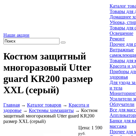
Каталог тов
Товары для 
Домашнее хо
Уборка, сти
Товары для 
Освещение
Наши акции
Ремонт
Прочее для 
Витражные
Костюм защитный
самоклеющи
Товары для 
многоразовый Utter
Красота и з
Приборы для
guard KR200 размер
здоровья
Для ухода з
XXL (серый)
и тела
Мониторинг
Усилители з
Облучатели
Главная
→
Каталог товаров
→
Красота и
Все для мас
здоровье
→
Костюмы химзащиты
→ Костюм
Аппликатор
защитный многоразовый Utter guard KR200
Банки для в
размер XXL (серый)
массажа
Цена:
1 590
Прочее для 
руб.