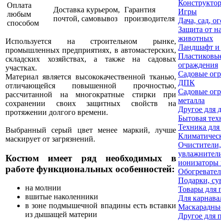
Конструкто
Оплата
Доставка курьером,
Гарантия
Игры
любым
почтой, самовывоз
производителя
Дача, сад, о
способом
Защита от н
животных
Используется на строительном рынке,
Ландшафт и 
промышленных предприятиях, в автомастерских,
Пластиковы
складских хозяйствах, а также на садовых
ограждения
участках.
Садовые огр
Материал является высококачественной тканью,
ДПК
отличающейся повышенной прочностью,
Садовые огр
рассчитанной на многократные стирки при
металла
сохранении своих защитных свойств на
Другое для 
протяжении долгого времени.
Бытовая тех
Техника для
Выбранный серый цвет менее маркий, лучше
Климатическ
маскирует от загрязнений.
Очистители,
увлажнител
Костюм имеет ряд необходимых в
ионизаторы 
работе функциональных особенностей:
Обогревате
Подарки, су
на молнии
Товары для 
вшитые наколенники
Для карнава
в зоне подмышечной впадины есть вставки
Маскарадны
из дышащей материи
Другое для 