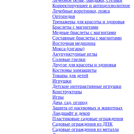
Лечебное белье, бандажи, стельки
Корректирующее и антицеллюлитное
Лечебные воротники, пояса
Ортопедия
Тренажеры для красоты и здоровья
Браслеты с магнитами
Медные браслеты с магнитами
Составные браслеты с магнитами
Восточная медицина
Мокса (сигары)
Акупунктурные иглы
Солевые грелки
Другое для красоты и здоровья
Костюмы химзащиты
Товары для детей
Игрушки
Детские интерактивные игрушки
Конструкторы
Игры
Дача, сад, огород
Защита от насекомых и животных
Ландшафт и декор
Пластиковые садовые ограждения
Садовые ограждения из ДПК
Садовые ограждения из металла