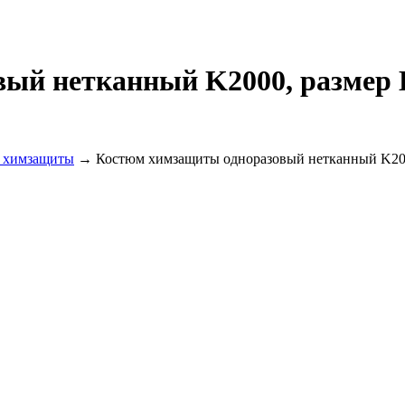
й нетканный K2000, размер L
 химзащиты
→ Костюм химзащиты одноразовый нетканный K2000