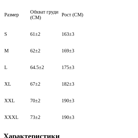
Обхват груди
Размер
Рост (CM)
(CM)
S
61±2
163±3
M
62±2
169±3
L
64.5±2
175±3
XL
67±2
182±3
XXL
70±2
190±3
XXXL
73±2
190±3
Характеристики