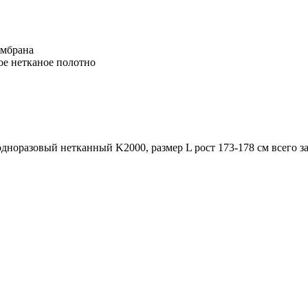
ембрана
е нетканое полотно
норазовый нетканный K2000, размер L рост 173-178 см всего за