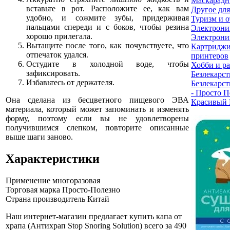
Маскарадн
вставьте в рот. Расположите ее, как вам
Другое для
удобно, и сожмите зубы, придерживая
Туризм и 
пальцами спереди и с боков, чтобы резина
Электрони
хорошо прилегала.
Электрони
Вытащите после того, как почувствуете, что
Картриджи
отпечаток удался.
принтеров
Остудите в холодной воде, чтобы
Хобби и р
зафиксировать.
Безлекарст
Избавьтесь от держателя.
Безлекарст
- Просто П
Она сделана из бесцветного пищевого ЭВА
Красивый 
материала, который может запоминать и изменять
форму, поэтому если вы не удовлетворены
получившимся слепком, повторите описанные
выше шаги заново.
Характеристики
Применение
многоразовая
Торговая марка
Просто-Полезно
Страна производитель
Китай
Наш интернет-магазин предлагает купить капа от
храпа (Антихрап Stop Snoring Solution) всего за 490