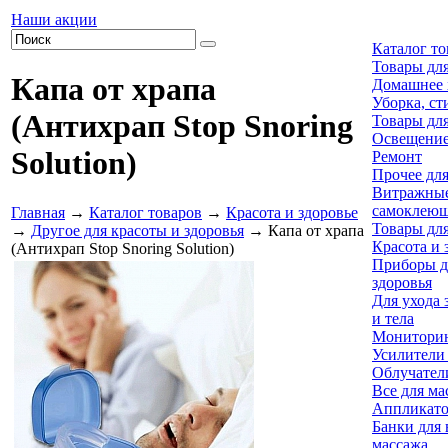
Наши акции
Каталог то
Товары дл
Капа от храпа
Домашнее 
Уборка, ст
(Антихрап Stop Snoring
Товары дл
Освещени
Solution)
Ремонт
Прочее дл
Витражны
самоклеющ
Главная
→
Каталог товаров
→
Красота и здоровье
Товары дл
→
Другое для красоты и здоровья
→ Капа от храпа
Красота и 
(Антихрап Stop Snoring Solution)
Приборы д
здоровья
Для ухода 
и тела
Мониторин
Усилители 
Облучател
Все для ма
Аппликато
Банки для
массажа