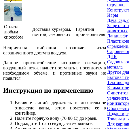
игрушки
Конструкт
Игры
Дача, сад, 
Защита от
Оплата
Доставка курьером,
Гарантия
животных
любым
почтой, самовывоз
производителя
Ландшафт 
способом
Пластиков
ограждени
Неприятная вибрация возникает из-за
Садовые о
ограниченного доступа воздуха.
ДПК
Садовые о
Данное приспособление исправит ситуацию,
металла
воздушный поток начнет поступать в носоглотку в
Другое для
необходимом объеме, и противные звуки не
Бытовая т
появятся.
Техника дл
Климатиче
Инструкция по применению
Очистител
увлажните
Вставьте синий держатель в дыхательное
ионизатор
отверстие капы, затем поместите ее в
Обогреват
контейнер.
Подарки, 
Налейте горячую воду (70-80 C) до краев.
Товары дл
Подождите 15-25 секунд, затем выньте.
Для карна
Аккуратно стряхните лишнюю жидкость и