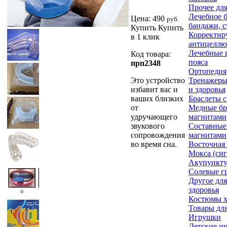
Прочее дл
Лечебное б
Цена:
490
руб.
бандажи, с
Купить
Купить
Корректир
в 1 клик
антицеллю
Лечебные 
Код товара:
пояса
прп2348
Ортопедия
Это устройство
Тренажеры
избавит вас и
и здоровья
ваших близких
Браслеты 
от
Медные бр
удручающего
магнитами
звукового
Составные
сопровождения
магнитами
во время сна.
Восточная
Мокса (си
Акупункту
Солевые г
Другое для
здоровья
Костюмы 
Товары для
Игрушки
Детские и