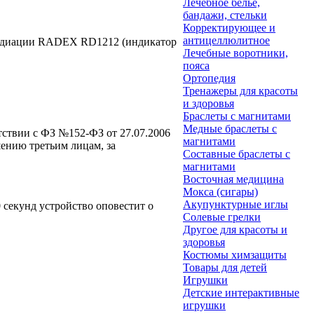
Лечебное белье,
бандажи, стельки
Корректирующее и
антицеллюлитное
диации RADEX RD1212 (индикатор
Лечебные воротники,
пояса
Ортопедия
Тренажеры для красоты
и здоровья
Браслеты с магнитами
Медные браслеты с
етствии с ФЗ №152-ФЗ от 27.07.2006
магнитами
ению третьим лицам, за
Составные браслеты с
магнитами
Восточная медицина
Мокса (сигары)
Акупунктурные иглы
 секунд устройство оповестит о
Солевые грелки
Другое для красоты и
здоровья
Костюмы химзащиты
Товары для детей
Игрушки
Детские интерактивные
игрушки