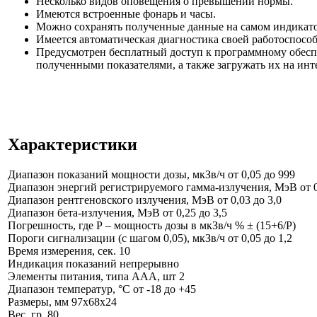
Несколько видов оповещения о превышении нормы.
Имеются встроенные фонарь и часы.
Можно сохранять полученные данные на самом индикато
Имеется автоматическая диагностика своей работоспосо
Предусмотрен бесплатный доступ к программному обесп
полученными показателями, а также загружать их на инт
Характеристики
Диапазон показаний мощности дозы, мкЗв/ч
от 0,05 до 999
Диапазон энергий регистрируемого гамма-излучения, МэВ
от 
Диапазон рентгеновского излучения, МэВ
от 0,03 до 3,0
Диапазон бета-излучения, МэВ
от 0,25 до 3,5
Погрешность, где Р – мощность дозы в мкЗв/ч %
± (15+6/Р)
Пороги сигнализации (с шагом 0,05), мкЗв/ч
от 0,05 до 1,2
Время измерения, сек.
10
Индикация показаний
непрерывно
Элементы питания, типа ААА, шт
2
Диапазон температур, °С
от -18 до +45
Размеры, мм
97x68x24
Вес, гр.
80