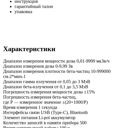
инструкция
гарантийный талон
упаковка
Характеристики
Диапазон измерения мощности дозы
0,01-9999 мкЗв/ч
Диапазон измерения дозы
0-9,99 Зв
Диапазон измерения плотности бета-частиц
10-999000
см-2*мин-1
Диапазон гамма излучения
от 0,05 до 3 МэВ
Диапазон бета-излучения
от 0,1 до 3,5 МэВ
Погрешность измерения мощности дозы
±15%
Погрешность измерения бета-частиц,
где Р — измеренное значение
±(20+1000/P)
Время измерения
1 секунда
Интерфейсы связи
USB (Type-C), Bluetooth
Элемент питания
Li-pol аккумулятор
Количество записей в памяти прибора
500
Время непрерывной работы
100 ч