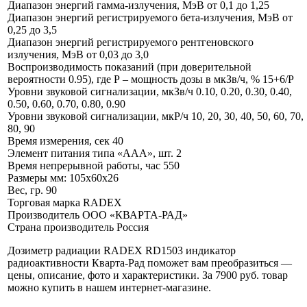
Диапазон энергий гамма-излучения, МэВ
от 0,1 до 1,25
Диапазон энергий регистрируемого бета-излучения, МэВ
от
0,25 до 3,5
Диапазон энергий регистрируемого рентгеновского
излучения, МэВ
от 0,03 до 3,0
Воспроизводимость показаний (при доверительной
вероятности 0.95), где Р – мощность дозы в мкЗв/ч, %
15+6/Р
Уровни звуковой сигнализации, мкЗв/ч
0.10, 0.20, 0.30, 0.40,
0.50, 0.60, 0.70, 0.80, 0.90
Уровни звуковой сигнализации, мкР/ч
10, 20, 30, 40, 50, 60, 70,
80, 90
Время измерения, сек
40
Элемент питания типа «ААА», шт.
2
Время непрерывной работы, час
550
Размеры
мм: 105х60х26
Вес, гр.
90
Торговая марка
RADEX
Производитель
ООО «КВАРТА-РАД»
Страна производитель
Россия
Дозиметр радиации RADEX RD1503 индикатор
радиоактивности Кварта-Рад поможет вам преобразиться —
цены, описание, фото и характеристики. За 7900 руб. товар
можно купить в нашем интернет-магазине
.