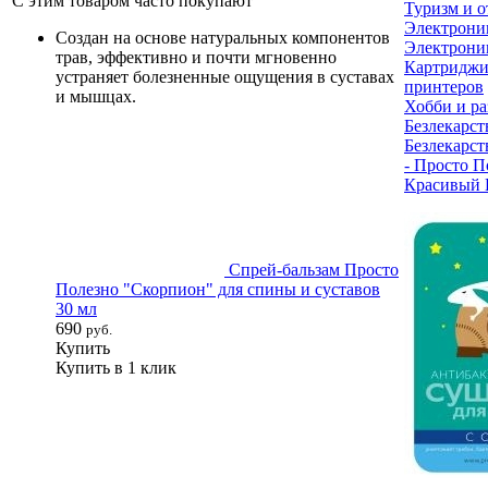
С этим товаром часто покупают
Туризм и 
Электрони
Создан на основе натуральных компонентов
Электроник
трав, эффективно и почти мгновенно
Картриджи
устраняет болезненные ощущения в суставах
принтеров
и мышцах.
Хобби и ра
Безлекарст
Безлекарст
- Просто П
Красивый 
Спрей-бальзам Просто
Полезно "Скорпион" для спины и суставов
30 мл
690
руб.
Купить
Купить в 1 клик