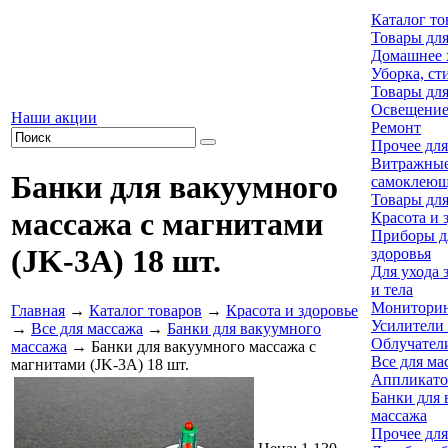
Каталог то
Товары для
Домашнее 
Уборка, ст
Товары для
Освещени
Наши акции
Ремонт
Прочее для
Витражны
Банки для вакуумного
самоклеющ
Товары дл
массажа с магнитами
Красота и 
Приборы д
(JK-3A) 18 шт.
здоровья
Для ухода 
и тела
Мониторин
Главная
→
Каталог товаров
→
Красота и здоровье
Усилители 
→
Все для массажа
→
Банки для вакуумного
Облучател
массажа
→ Банки для вакуумного массажа с
Все для ма
магнитами (JK-3A) 18 шт.
Аппликато
Банки для 
массажа
Прочее для