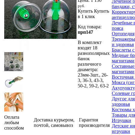
Цена:
1 130
Лечебное б
руб.
бандажи, с
Купить
Купить
Корректир
в 1 клик
антицеллю
Лечебные 
Код товара:
пояса
прп147
Ортопедия
Тренажеры
В комплект
и здоровья
входят 18
Браслеты с
разнополярных
Медные бр
банок
магнитами
различного
Составные 
диаметра:
магнитами
23мм-3шт., 26-
Восточная
3, 36-3, 43-3,
Мокса (сиг
50-2, 59-2, 63-2
Акупункту
Солевые г
Другое для
здоровья
Костюмы 
Товары для
Оплата
Доставка курьером,
Гарантия
Игрушки
любым
почтой, самовывоз
производителя
Детские и
способом
игрушки