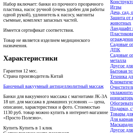
Конструкт
Набор включает: банки из прочного прозрачного
Игры
пластика, насос ручной (очень удобен для работы
Дача, сад, 
одной рукой), удлинитель к насосу, магниты
Защита от 
съемные, комплект запасных частей.
животных
Ландшафт 
Имеется сертификат соответствия.
Пластиков
ограждени
Товар не является изделием медицинского
Садовые о
назначения.
ДПК
Садовые о
Характеристики
металла
Другое для
Гарантия
12 мес.
Бытовая т
Страна производитель
Китай
Техника дл
Климатиче
Баночный вакуумный антицеллюлитный массаж
Очистител
увлажните
Банки для вакуумного массажа с магнитами JK-3A
ионизатор
18 шт. для массажа в домашних условиях — цена,
Обогреват
описание, характеристики и фото. Стоимостью
Подарки, 
1130 руб. товар можно купить в интернет-магазине
Товары для
«Просто Полезно»
.
Для карнав
Маскарадн
Купить
Купить в 1 клик
Другое для