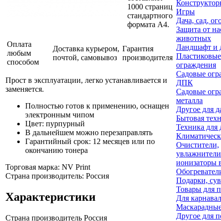
Конструктор
1000 страниц
Игры
стандартного
Дача, сад, ог
формата А4.
Защита от н
животных
Оплата
Ландшафт и 
Доставка курьером,
Гарантия
любым
Пластиковые
почтой, самовывоз
производителя
способом
ограждения
Садовые огр
Прост в эксплуатации, легко устанавливается и
ДПК
заменяется.
Садовые огр
металла
Полностью готов к применению, оснащен
Другое для д
электронным чипом
Бытовая тех
Цвет: пурпурный
Техника для 
В дальнейшем можно перезаправлять
Климатическ
Гарантийный срок: 12 месяцев или по
Очистители,
окончанию тонера
увлажнители
ионизаторы 
Торговая марка: NV Print
Обогревател
Страна производитель: Россия
Подарки, су
Товары для 
Характеристики
Для карнава
Маскарадны
Другое для п
Страна производитель
Россия