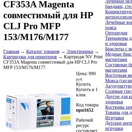
Лечебное бел
CF353A Magenta
бандажи, сте
Корректирую
совместимый для HP
антицеллюли
Лечебные во
CLJ Pro MFP
пояса
Ортопедия
153/M176/M177
Тренажеры д
и здоровья
Браслеты с 
Главная
→
Каталог товаров
→
Электроника
→
Медные брас
Картриджи для принтеров
→ Картридж NV Print
магнитами
CF353A Magenta совместимый для HP CLJ Pro
Составные б
MFP 153/M176/M177
магнитами
Цена:
990
Восточная м
руб.
Мокса (сига
Купить
Акупунктур
Купить в 1
Солевые гре
клик
Другое для к
здоровья
Код товара:
Костюмы хи
прп1652
Товары для д
Игрушки
Рабочий
Детские инт
ресурс
игрушки
составляет