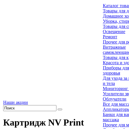
Каталог това
Товары для 
Домашнее хо
Уборка, стир
Товары для 
Освещение
Ремонт
Прочее для 
Витражные
самоклеющие
Товары для 
Красота и зд
Приборы для
здоровья
Для ухода за
и тела
Мониторинг 
Усилители зв
Облучатели
Наши акции
Все для масс
Аппликатор
Банки для в
массажа
Картридж NV Print
Прочее для 