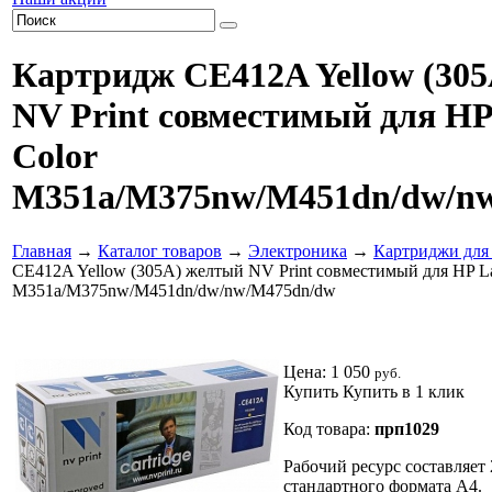
Картридж CE412A Yellow (30
NV Print совместимый для HP
Color
M351a/M375nw/M451dn/dw/n
Главная
→
Каталог товаров
→
Электроника
→
Картриджи для
CE412A Yellow (305A) желтый NV Print совместимый для HP Las
M351a/M375nw/M451dn/dw/nw/M475dn/dw
Цена:
1 050
руб.
Купить
Купить в 1 клик
Код товара:
прп1029
Рабочий ресурс составляет 
стандартного формата А4.