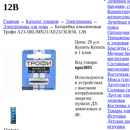
Лечебное б
12В
бандажи, с
Корректир
антицеллю
Главная
→
Каталог товаров
→
Электроника
→
Лечебные 
Электроника для дома
→ Батарейка алкалиновая
пояса
Трофи A23-5BL/MN21/AE23//3LR50, 12В
Ортопедия
Тренажеры
Цена:
29
руб.
и здоровья
Купить
Купить
Браслеты с
в 1 клик
Медные бр
магнитами
Код товара:
Составные 
прп3895
магнитами
Восточная
Используются
Мокса (сиг
в устройствах
Акупункту
с высоким
Солевые г
потреблением
Другое для
энергии:
здоровья
пультах ДУ,
Костюмы 
зажигалках и
Товары для
др.
Игрушки
Детские и
игрушки
Оплата