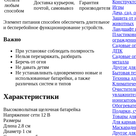
Конструкт
Доставка курьером,
Гарантия
любым
Игры
почтой, самовывоз
производителя
способом
Дача, сад, 
Защита от 
Элемент питания способен обеспечить длительное
животных
и бесперебойное функционирование устройств.
Ландшафт 
Пластиков
Важно
ограждени
Садовые о
ДПК
При установке соблюдать полярность
Садовые о
Нельзя перезаряжать, разбирать
металла
Беречь от огня
Другое для
Не давать детям
Бытовая те
Не устанавливать одновременно новые и
Техника дл
использованные батарейки, а также
Климатиче
различных систем и типов
Очистител
увлажните
Характеристики
ионизаторы
Обогреват
Высоковольтная щелочная батарейка
Подарки, с
Напряжение сети
12 В
Товары для
Размеры
Для карнав
Длина
2.8 см
Маскарадн
Диаметр
1 см
Другое для