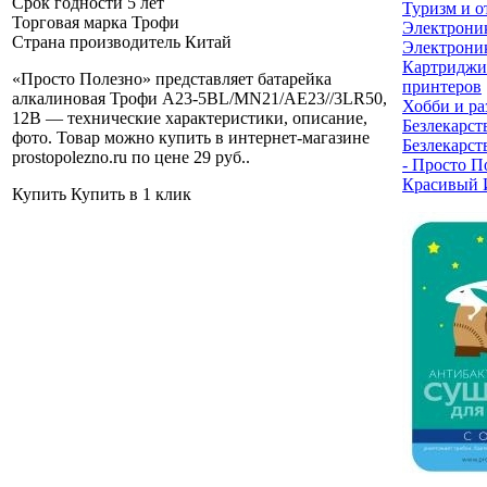
Срок годности
5 лет
Туризм и о
Торговая марка
Трофи
Электрони
Страна производитель
Китай
Электроник
Картриджи
«Просто Полезно» представляет батарейка
принтеров
алкалиновая Трофи A23-5BL/MN21/AE23//3LR50,
Хобби и ра
12В — технические характеристики, описание,
Безлекарст
фото. Товар можно купить в интернет-магазине
Безлекарст
prostopolezno.ru по цене 29 руб.
.
- Просто П
Красивый 
Купить
Купить в 1 клик