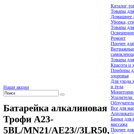
Каталог то
Товары для
Домашнее 
Уборка, ст
Товары для
Освещение
Ремонт
Прочее для
Витражны
самоклеющ
Товары для
Красота и 
Приборы д
здоровья
Для ухода 
и тела
Наши акции
Мониторин
Усилители 
Облучател
Батарейка алкалиновая
Все для ма
Аппликато
Трофи A23-
Банки для 
массажа
5BL/MN21/AE23//3LR50,
Прочее для