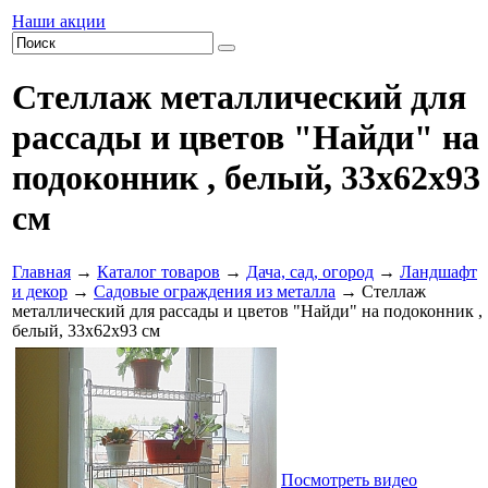
Наши акции
Стеллаж металлический для
рассады и цветов "Найди" на
подоконник , белый, 33х62х93
см
Главная
→
Каталог товаров
→
Дача, сад, огород
→
Ландшафт
и декор
→
Садовые ограждения из металла
→ Стеллаж
металлический для рассады и цветов "Найди" на подоконник ,
белый, 33х62х93 см
Посмотреть видео