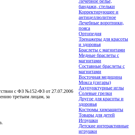
Лечебное белье,
бандажи, стельки
Корректирующее и
антицеллюлитное
Лечебные воротники,
пояса
Ортопедия
Тренажеры для красоты
и здоровья
Браслеты с магнитами
Медные браслеты с
магнитами
Составные браслеты с
магнитами
Восточная медицина
Мокса (сигары)
Акупунктурные иглы
етствии с ФЗ №152-ФЗ от 27.07.2006
Солевые грелки
ению третьим лицам, за
Другое для красоты и
здоровья
Костюмы химзащиты
Товары для детей
Игрушки
а.
Детские интерактивные
игрушки