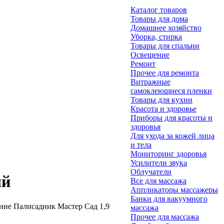
Каталог товаров
Товары для дома
Домашнее хозяйство
Уборка, стирка
Товары для спальни
Освещение
Ремонт
Прочее для ремонта
Витражные
самоклеющиеся пленки
Товары для кухни
Красота и здоровье
Приборы для красоты и
здоровья
Для ухода за кожей лица
и тела
Мониторинг здоровья
Усилители звука
Облучатели
ый
Все для массажа
Аппликаторы массажеры
Банки для вакуумного
ие Палисадник Мастер Сад 1,9
массажа
Прочее для массажа