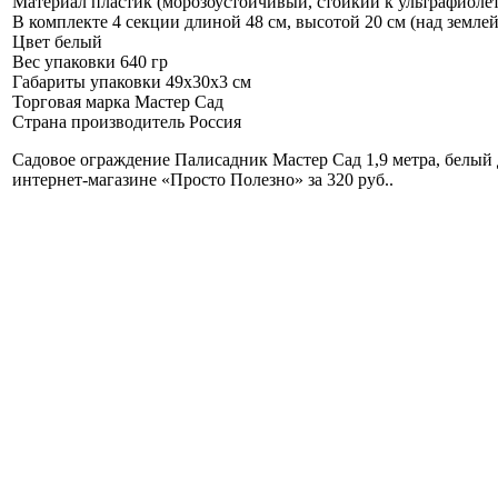
Материал
пластик (морозоустойчивый, стойкий к ультрафиоле
В комплекте
4 секции длиной 48 см, высотой 20 см (над землей
Цвет
белый
Вес упаковки
640 гр
Габариты упаковки
49х30х3 см
Торговая марка
Мастер Сад
Страна производитель
Россия
Садовое ограждение Палисадник Мастер Сад 1,9 метра, белый 
интернет-магазине «Просто Полезно» за 320 руб.
.