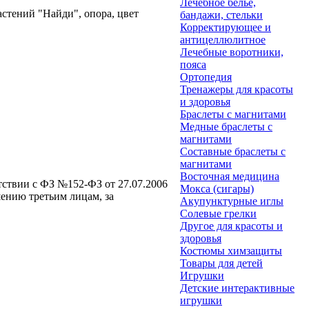
Лечебное белье,
стений "Найди", опора, цвет
бандажи, стельки
Корректирующее и
антицеллюлитное
Лечебные воротники,
пояса
Ортопедия
Тренажеры для красоты
и здоровья
Браслеты с магнитами
Медные браслеты с
магнитами
Составные браслеты с
магнитами
Восточная медицина
етствии с ФЗ №152-ФЗ от 27.07.2006
Мокса (сигары)
ению третьим лицам, за
Акупунктурные иглы
Солевые грелки
Другое для красоты и
здоровья
Костюмы химзащиты
Товары для детей
Игрушки
Детские интерактивные
игрушки