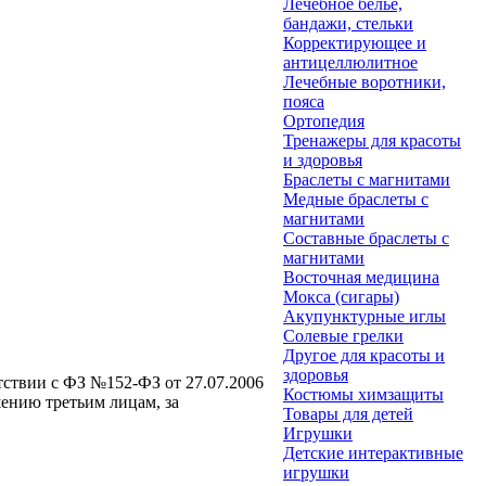
Лечебное белье,
бандажи, стельки
Корректирующее и
антицеллюлитное
Лечебные воротники,
пояса
Ортопедия
Тренажеры для красоты
и здоровья
Браслеты с магнитами
Медные браслеты с
магнитами
Составные браслеты с
магнитами
Восточная медицина
Мокса (сигары)
Акупунктурные иглы
Солевые грелки
Другое для красоты и
здоровья
етствии с ФЗ №152-ФЗ от 27.07.2006
Костюмы химзащиты
ению третьим лицам, за
Товары для детей
Игрушки
Детские интерактивные
игрушки