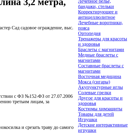
лина 3,2 метра,
Лечебное белье,
бандажи, стельки
Корректирующее и
антицеллюлитное
Лечебные воротники,
тер Сад садовое ограждение, выс.
пояса
Ортопедия
Тренажеры для красоты
и здоровья
Браслеты с магнитами
Медные браслеты с
магнитами
Составные браслеты с
магнитами
Восточная медицина
Мокса (сигары)
Акупунктурные иглы
Солевые грелки
етствии с ФЗ №152-ФЗ от 27.07.2006
Другое для красоты и
ению третьим лицам, за
здоровья
Костюмы химзащиты
Товары для детей
Игрушки
Детские интерактивные
окосилка и срезать траву до самого
игрушки