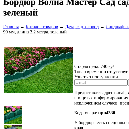
Бордюр Волна Мастер Сад садо
зеленый
Главная
→
Каталог товаров
→
Дача, сад, огород
→
Ландшафт и
90 мм, длина 3,2 метра, зеленый
Старая цена:
740
руб.
Товар временно отсутствуе
Узнать о поступлении
Предоставляя адрес e-mail,
г. в целях информирования
исключением случаев, пре
Код товара:
прп4330
У бордюра есть специальна
края.